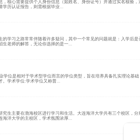
，‌核心需要提供个人身份信息（如姓名、身份证号）并通过实名核验‌，
请学历认证报告，则需根据毕业
...
生的学习之路常常伴随着许多疑问，其中一个常见的问题就是：入学后是
招生老师的解答，无论你选择的是一
...
专业学位是相对于学术型学位而言的学位类型，旨在培养具备扎实理论基础
才。学术学位:学术学位又称普
...
研究生主要在渤海校区进行学习和生活。大连海洋大学共有三个校区，分
连海洋大学的主校区，学术氛围浓厚
...