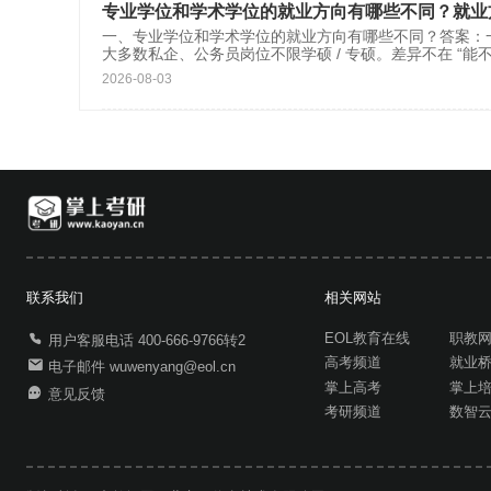
专业学位和学术学位的就业方向有哪些不同？就业
一、专业学位和学术学位的就业方向有哪些不同？答案：
大多数私企、公务员岗位不限学硕 / 专硕。差异不在 “能
2026-08-03
联系我们
相关网站
EOL教育在线
职教
用户客服电话 400-666-9766转2
高考频道
就业
电子邮件 wuwenyang@eol.cn
掌上高考
掌上
意见反馈
考研频道
数智