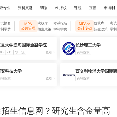
查专业
资料真题
调剂
AI 择校
课程
直播
申请制
考试报名
院校库
考试报名
院校库
考试
MPA
MPAcc
公共管理
会计专硕
学制学费
招生政策
学制学费
招生政策
学制
复旦大学泛海国际金融学院
长沙理工大学
85
211
双一流
查看
高等院校
西安科技大学
西交利物浦大学国际
高等院校
查看
高等院校
生招生信息网？研究生含金量高