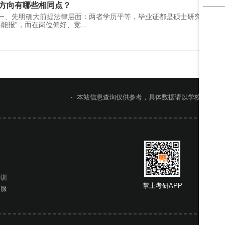
方向有哪些相同点？
一、先明确大前提法律层面：两者学历平等，毕业证都是硕士研究生学历
不能报”，而在岗位偏好、竞
...
本站信息查询仅供参考，具体数据请以学校官网或
网
桥
培训
掌上考研APP
掌上考
云服