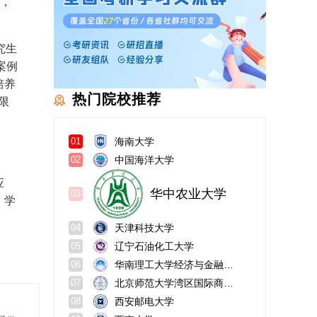
才，
究生
案例
培养
热门院校推荐
限
海南大学
01
中国海洋大学
02
华中农业大学
03
应
，学
天津科技大学
04
辽宁石油化工大学
05
华南理工大学经济与金融学院
06
北京师范大学湾区国际商学院
07
西安邮电大学
08