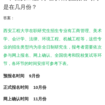
MPAcc会计专硕
是在几月份？
院校库
考试报名
招生政策
学制学费
报名流程
考试真题
报考经验
招生简章
答案：
MTA旅游管理
西安工程大学在职研究生招生专业有工商管理、美术
学、会计学、法律、环境工程、机械工程等，这些专
院校库
考试报名
招生政策
学制学费
报名流程
业的招生类型均为非全日制研究生，报考者需要依次
考试真题
报考经验
招生简章
参与网上报名、网上确认、全国统考和院校复试等环
节，各环节的时间安排可参考下表。
预报名时间 9月份
正式报名时间 10月份
网上确认时间 11月份