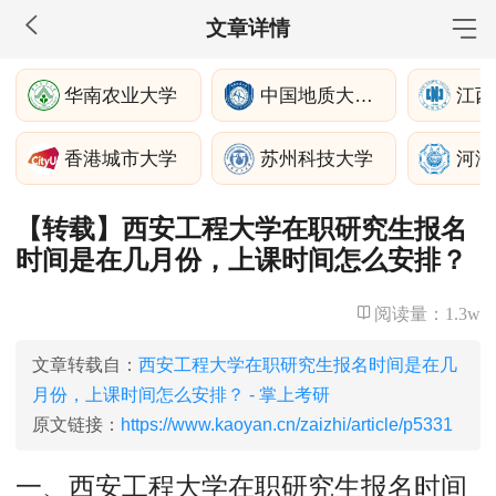
文章详情
MBA工商管理
华南农业大学
中国地质大学(北京)
江西
院校库
考试报名
招生政策
学制学费
报名流程
香港城市大学
苏州科技大学
河海
考试真题
报考经验
招生简章
【转载】西安工程大学在职研究生报名
MEM工程管理
时间是在几月份，上课时间怎么安排？
院校库
考试报名
招生政策
学制学费
报名流程
考试真题
报考经验
招生简章
阅读量：
1.3w
MPA公共管理
文章转载自：
西安工程大学在职研究生报名时间是在几
月份，上课时间怎么安排？ - 掌上考研
院校库
考试报名
招生政策
学制学费
报名流程
原文链接：
https://www.kaoyan.cn/zaizhi/article/p5331
考试真题
报考经验
招生简章
一、西安工程大学在职研究生报名时间