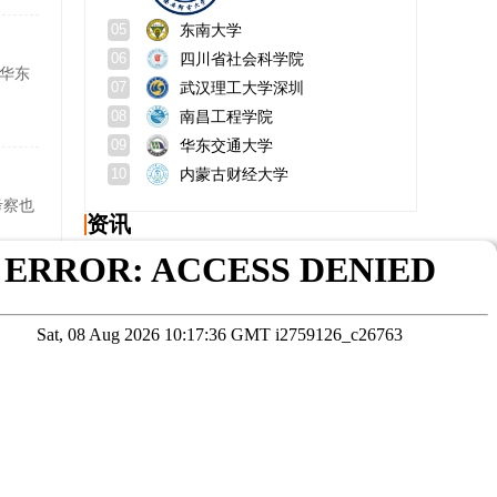
东南大学
05
四川省社会科学院
06
在华东
武汉理工大学深圳
07
南昌工程学院
08
华东交通大学
09
内蒙古财经大学
10
考察也
资讯
上海交通大学新闻传播学院在哪个校区？需要艺考吗？
曾大军做什么工作？所在机构？
中国科学院在职研究生入学报名时间？申硕报名时间？
在职研究生要读几年？含金量高吗？
申
黑龙江大学2023研究生招生计划？报考条件？
同等学力申硕考试通过率？如何备考?
在线咨询