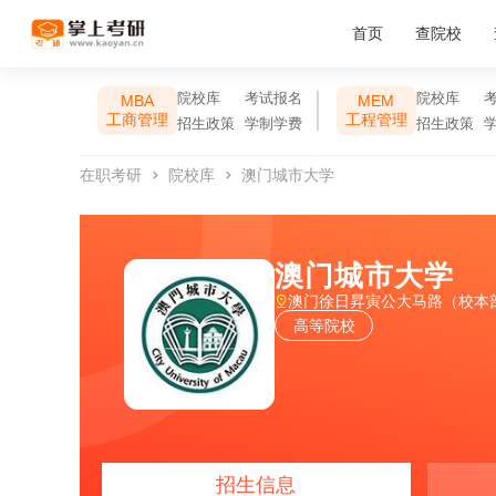
首页
查院校
院校库
考试报名
院校库
MBA
MEM
工商管理
工程管理
招生政策
学制学费
招生政策
在职考研
院校库
澳门城市大学
澳门城市大学
澳门徐日昇寅公大马路（校本
高等院校
招生信息