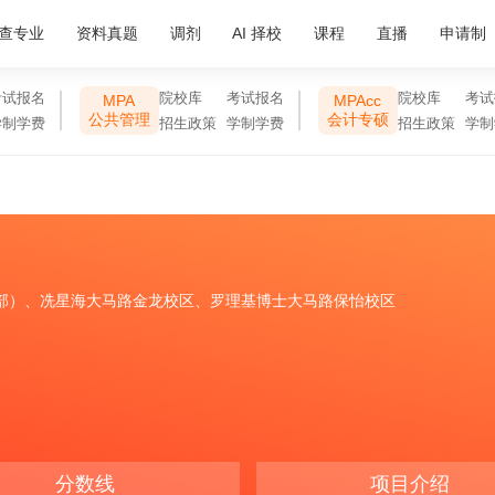
查专业
资料真题
调剂
AI 择校
课程
直播
申请制
考试报名
院校库
考试报名
院校库
考试
MPA
MPAcc
公共管理
会计专硕
学制学费
招生政策
学制学费
招生政策
学制
部）、冼星海大马路金龙校区、罗理基博士大马路保怡校区
分数线
项目介绍