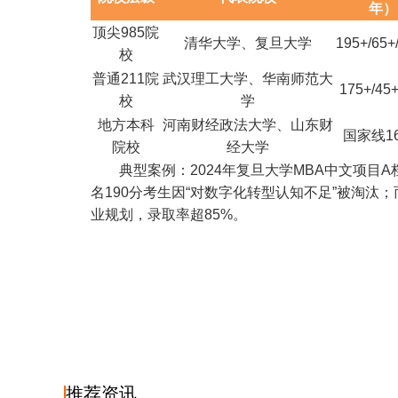
年）
顶尖985院
清华大学、复旦大学
195+/65+
校
普通211院
武汉理工大学、华南师范大
175+/45+
校
学
地方本科
河南财经政法大学、山东财
国家线1
院校
经大学
典型案例：2024年复旦大学MBA中文项目A档
名190分考生因“对数字化转型认知不足”被淘汰
业规划，录取率超85%。
推荐资讯