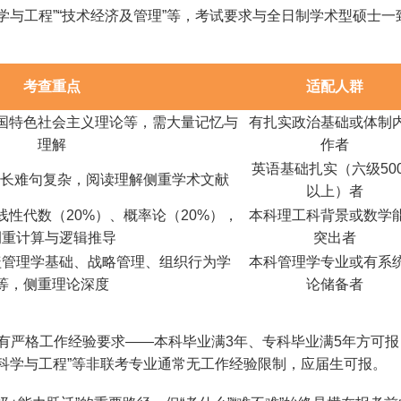
与工程”“技术经济及管理”等，考试要求与全日制学术型硕士一
考查重点
适配人群
国特色社会主义理论等，需大量记忆与
有扎实政治基础或体制
理解
作者
英语基础扎实（六级50
+，长难句复杂，阅读理解侧重学术文献
以上）者
线性代数（20%）、概率论（20%），
本科理工科背景或数学
侧重计算与逻辑推导
突出者
盖管理学基础、战略管理、组织行为学
本科管理学专业或有系
等，侧重理论深度
论储备者
有严格工作经验要求——本科毕业满3年、专科毕业满5年方可报
科学与工程”等非联考专业通常无工作经验限制，应届生可报。