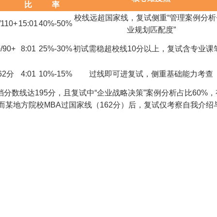
比
率
校线远超国家线，复试侧重“管理案例分析
/110+
15:01
40%-50%
业规划匹配度”
/90+
8:01
25%-30%
初试需稳超校线10分以上，复试含专业课
62分
4:01
10%-15%
过线即可进复试，侧重基础能力考查
分数线达195分，且复试中“企业战略决策”案例分析占比60%，
；而某地方院校MBA过国家线（162分）后，复试仅考察自我介绍