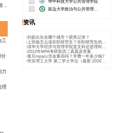
华中科技大学公共管理学院
09
致，
延边大学政治与公共管理学院
10
资讯
刘蔚出生在哪个城市？获奖记录？
内工
上班族怎么读在职研究生？在职研究生的上课方式安排？
清华大学经济与管理学院是文科还是理科，是正规大学吗？
2022年MPA考研英语二真题及答案
0分
复旦mpacc含金量高吗？学费一年多少钱?
华东理工大学 第二学士学位（最新 2026 招生）；招生咨询电话是多少？
能力
统理