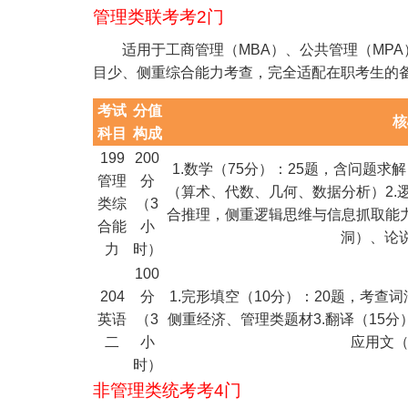
管理类联考考2门
适用于工商管理（MBA）、公共管理（MPA）
目少、侧重综合能力考查，完全适配在职考生的
考试
分值
核
科目
构成
199
200
1.数学（75分）：25题，含问题求
管理
分
（算术、代数、几何、数据分析）2.
类综
（3
合推理，侧重逻辑思维与信息抓取能力
合能
小
洞）、论
力
时）
100
204
分
1.完形填空（10分）：20题，考查词
英语
（3
侧重经济、管理类题材3.翻译（15分
二
小
应用文（
时）
非管理类统考考4门