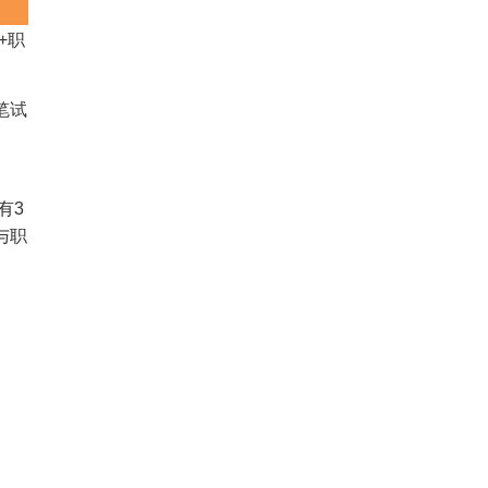
+职
笔试
有3
与职