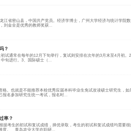
黑龙江省密山县，中国共产党员。经济学博士，广州大学经济与统计学院数
），刘金全是优秀的教师奖获
...
吗？
初试通常在每年的12月下旬举行，复试则安排在次年的3月末至4月初。
月中旬进行。3、国际硕士（
...
资格。也就是不能推荐本校优秀应届本科毕业生免试攻读硕士研究生，如
己报名参加研究生统一考试，报名时
...
过率？
院校根据考生的初试和复试成绩，择优录取，考生的初试和复试成绩均需要很
难度。 青岛农业大学在职研
...