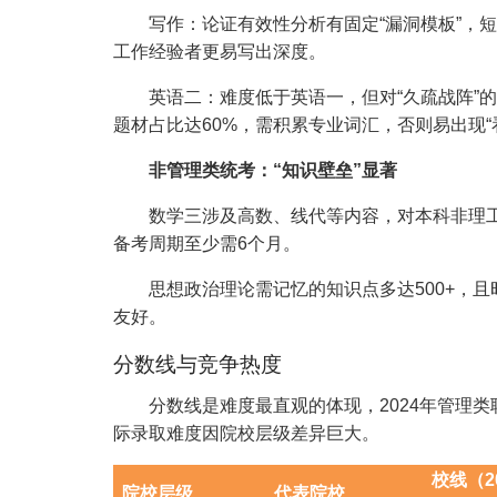
写作：论证有效性分析有固定“漏洞模板”，短
工作经验者更易写出深度。
英语二：难度低于英语一，但对“久疏战阵”的在
题材占比达60%，需积累专业词汇，否则易出现“
非管理类统考：“知识壁垒”显著
数学三涉及高数、线代等内容，对本科非理工科
备考周期至少需6个月。
思想政治理论需记忆的知识点多达500+，且
友好。
分数线与竞争热度
分数线是难度最直观的体现，2024年管理类联考
际录取难度因院校层级差异巨大。
校线（2
院校层级
代表院校