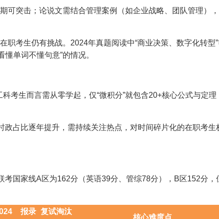
期可突击；论说文需结合管理案例（如企业战略、团队管理），
职考生仍有挑战。2024年真题阅读中“商业决策、数字化转型”
看懂单词不懂句意”的情况。
考生而言需从零学起，仅“微积分”就包含20+核心公式与定理
时政占比逐年提升，需持续关注热点，对时间碎片化的在职考生
国家线A区为162分（英语39分、管综78分），B区152分，
024
报录
复试淘汰
核心难度点