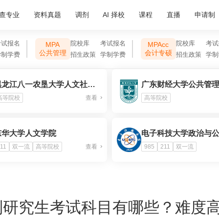
查专业
资料真题
调剂
AI 择校
课程
直播
申请制
考试报名
院校库
考试报名
院校库
考试
MPA
MPAcc
公共管理
会计专硕
学制学费
招生政策
学制学费
招生政策
学制
黑龙江八一农垦大学人文社会科学学院
广东财经大学公共管
高等院校
查看
高等院校
东华大学人文学院
11
双一流
高等院校
查看
985
211
双一流
制研究生考试科目有哪些？难度