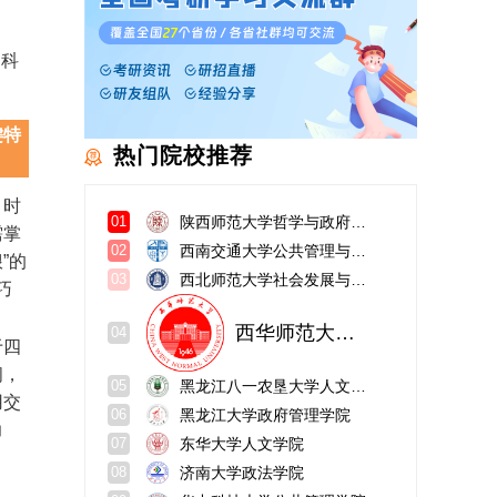
是科
键特
热门院校推荐
、时
陕西师范大学哲学与政府管理学院
01
需掌
西南交通大学公共管理与政法学院
02
”的
西北师范大学社会发展与公共管理学院
03
巧
西华师范大学管理学院
04
于四
间，
黑龙江八一农垦大学人文社会科学学院
05
用交
黑龙江大学政府管理学院
06
力
东华大学人文学院
07
济南大学政法学院
08