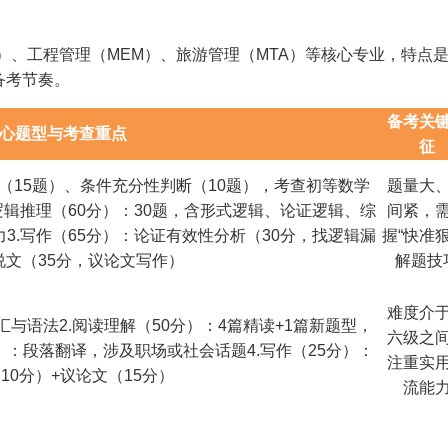
、工程管理（MEM）、旅游管理（MTA）等核心专业，特点
备考节奏。
备考关
心题型与考查重点
征
解（15题）、条件充分性判断（10题），考查初等数学
题量大
逻辑推理（60分）：30题，含形式逻辑、论证逻辑、综
间紧，
3.写作（65分）：论证有效性分析（30分，找逻辑漏
握“快准狠
说文（35分，议论文写作）
解题技
难度介
汇与语法2.阅读理解（50分）：4篇精读+1篇新题型，
六级之
）：段落翻译，涉及职场或社会话题4.写作（25分）：
注重实
10分）+议论文（15分）
流能