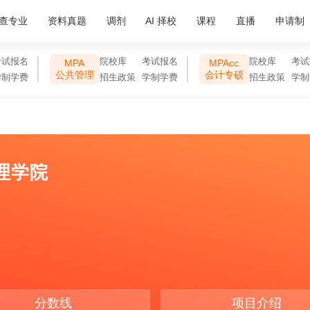
查专业
资料真题
调剂
AI 择校
课程
直播
申请制
考试报名
院校库
考试报名
院校库
考试
MPA
MPAcc
公共管理
会计专硕
学制学费
招生政策
学制学费
招生政策
学制
理学院
分数线
项目介绍