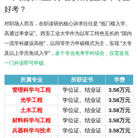
MPAcc会计专硕
好考？
院校库
考试报名
招生政策
学制学费
报名流程
考试真题
报考经验
招生简章
对职场人而言，在职读研的核心诉求往往是 “低门槛入学、
高通过率拿证”。西安工业大学作为以军工特色见长的 “国内
MTA旅游管理
一流学科建设高校”，以同等学力申硕模式为主，实现 “大专
院校库
考试报名
招生政策
学制学费
报名流程
及以上学历免试入学”，
多个专业免考学科综合，仅需攻克
考试真题
报考经验
招生简章
一门外语即可申硕。
所属专业
所获证书
学费
管理科学与工程
学位证、结业证
3.58万元
光学工程
学位证、结业证
3.58万元
土木工程
学位证、结业证
3.58万元
材料科学与工程
学位证、结业证
3.58万元
兵器科学与技术
学位证、结业证
3.58万元