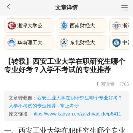
文章详情
MBA工商管理
湘潭大学公共管理学院
西南财经大学公共管理学院
院校库
考试报名
招生政策
学制学费
报名流程
华南理工大学公共管理学院
东北财经大学公共管理学院
考试真题
报考经验
招生简章
【转载】西安工业大学在职研究生哪个
MEM工程管理
专业好考？入学不考试的专业推荐
院校库
考试报名
招生政策
学制学费
报名流程
考试真题
报考经验
招生简章
阅读量：
7765
MPA公共管理
文章转载自：
西安工业大学在职研究生哪个专业好考？
入学不考试的专业推荐 - 掌上考研
院校库
考试报名
招生政策
学制学费
报名流程
原文链接：
https://www.kaoyan.cn/zaizhi/article/p6411
考试真题
报考经验
招生简章
一、西安工业大学在职研究生哪个专业