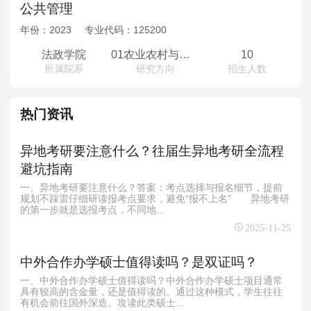
公共管理
年份：
2023
专业代码：
125200
法政学院
01农业农村与自然资源管理；02地方政府治理；03基层干部人事管理
10
所属院系
研究方向
招生人数
热门资讯
异地考研要注意什么？往届生异地考研全流程
避坑指南
一、异地考研要注意什么？答案：考点选择与报名细节，提前
规划不踩雷仔细研读报考点要求，避免“报不上名” 异地考研
的第一步就是选报考点，不同地...
2025-11-25
中外合作办学硕士值得读吗？是双证吗？
一、中外合作办学硕士值得读吗？中外合作办学硕士项目通常
具有较高的含金量，还是值得读的。通过这种模式，学生往往
有机会前往国外深造。攻读此类硕士...