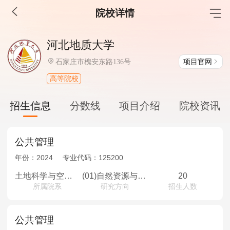
院校详情
MBA工商管理
河北地质大学
院校库
考试报名
招生政策
学制学费
报名流程
项目官网
石家庄市槐安东路136号
考试真题
报考经验
招生简章
高等院校
MEM工程管理
招生信息
分数线
项目介绍
院校资讯
院校库
考试报名
招生政策
学制学费
报名流程
考试真题
报考经验
招生简章
公共管理
年份：
2024
专业代码：
125200
MPA公共管理
土地科学与空间规划学院
(01)自然资源与规划管理
20
所属院系
研究方向
招生人数
院校库
考试报名
招生政策
学制学费
报名流程
考试真题
报考经验
招生简章
公共管理