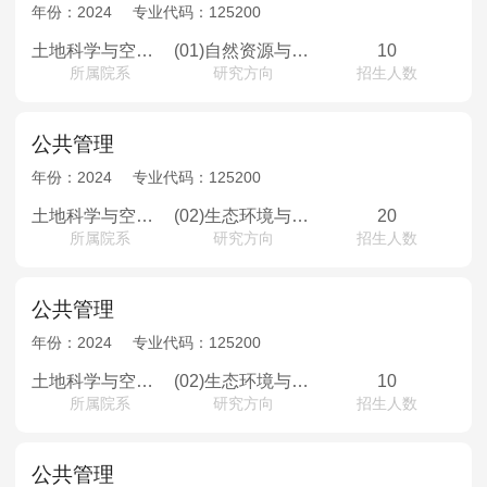
MPAcc会计专硕
年份：
2024
专业代码：
125200
院校库
考试报名
招生政策
学制学费
报名流程
土地科学与空间规划学院
(01)自然资源与规划管理
10
所属院系
研究方向
招生人数
考试真题
报考经验
招生简章
MTA旅游管理
公共管理
年份：
2024
专业代码：
125200
院校库
考试报名
招生政策
学制学费
报名流程
土地科学与空间规划学院
(02)生态环境与公共政策
20
考试真题
报考经验
招生简章
所属院系
研究方向
招生人数
公共管理
年份：
2024
专业代码：
125200
土地科学与空间规划学院
(02)生态环境与公共政策
10
所属院系
研究方向
招生人数
公共管理