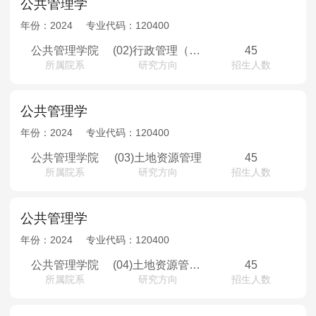
公共管理学
MPAcc会计专硕
年份：
2024
专业代码：
120400
院校库
考试报名
招生政策
学制学费
报名流程
公共管理学院
(02)行政管理（少数民族骨干计划）
45
考试真题
报考经验
招生简章
所属院系
研究方向
招生人数
MTA旅游管理
公共管理学
院校库
考试报名
招生政策
学制学费
报名流程
年份：
2024
专业代码：
120400
考试真题
报考经验
招生简章
公共管理学院
(03)土地资源管理
45
所属院系
研究方向
招生人数
公共管理学
年份：
2024
专业代码：
120400
公共管理学院
(04)土地资源管理（少数民族骨干计划）
45
所属院系
研究方向
招生人数