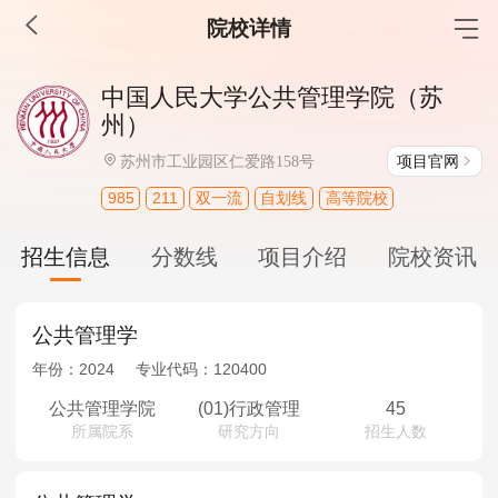
院校详情
MBA工商管理
中国人民大学公共管理学院（苏
州）
院校库
考试报名
招生政策
学制学费
报名流程
项目官网
苏州市工业园区仁爱路158号
考试真题
报考经验
招生简章
985
211
双一流
自划线
高等院校
MEM工程管理
招生信息
分数线
项目介绍
院校资讯
院校库
考试报名
招生政策
学制学费
报名流程
考试真题
报考经验
招生简章
公共管理学
MPA公共管理
年份：
2024
专业代码：
120400
院校库
考试报名
招生政策
学制学费
报名流程
公共管理学院
(01)行政管理
45
所属院系
研究方向
招生人数
考试真题
报考经验
招生简章