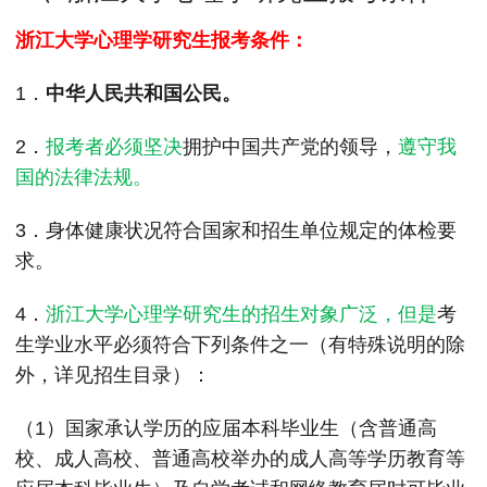
MPAcc会计专硕
浙江大学心理学研究生报考条件：
院校库
考试报名
招生政策
学制学费
报名流程
考试真题
报考经验
招生简章
1．
中华人民共和国公民。
MTA旅游管理
2．
报考者必须坚决
拥护中国共产党的领导，
遵守我
国的法律法规。
院校库
考试报名
招生政策
学制学费
报名流程
考试真题
报考经验
招生简章
3．身体健康状况符合国家和招生单位规定的体检要
求。
4．
浙江大学心理学研究生的招生对象广泛，但是
考
生学业水平必须符合下列条件之一（有特殊说明的除
外，详见招生目录）：
（1）国家承认学历的应届本科毕业生（含普通高
校、成人高校、普通高校举办的成人高等学历教育等