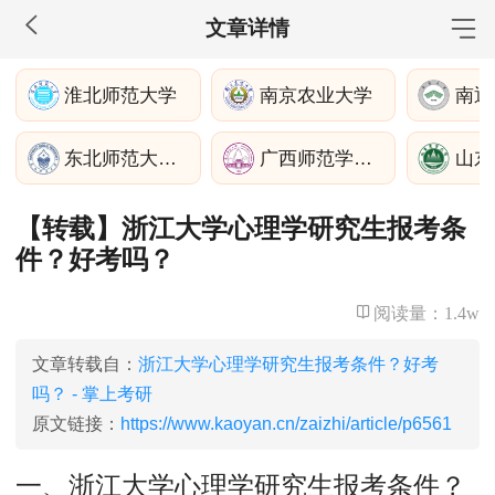
文章详情
MBA工商管理
淮北师范大学
南京农业大学
南通
院校库
考试报名
招生政策
学制学费
报名流程
东北师范大学政法学院
广西师范学院经济管理学院
考试真题
报考经验
招生简章
【转载】浙江大学心理学研究生报考条
MEM工程管理
件？好考吗？
院校库
考试报名
招生政策
学制学费
报名流程
考试真题
报考经验
招生简章
阅读量：
1.4w
MPA公共管理
文章转载自：
浙江大学心理学研究生报考条件？好考
吗？ - 掌上考研
院校库
考试报名
招生政策
学制学费
报名流程
原文链接：
https://www.kaoyan.cn/zaizhi/article/p6561
考试真题
报考经验
招生简章
一、浙江大学心理学研究生报考条件？