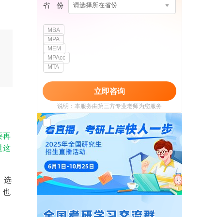
省 份
请选择所在省份
MBA
MPA
MEM
MPAcc
MTA
立即咨询
说明：本服务由第三方专业老师为您服务
我已阅读并同意
《用户政策》
和
《用户服务
使用协议》
要再
过这
。选
，也