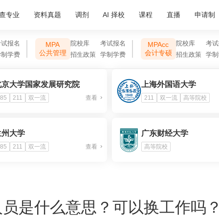
查专业
资料真题
调剂
AI 择校
课程
直播
申请制
考试报名
院校库
考试报名
院校库
考试
MPA
MPAcc
公共管理
会计专硕
学制学费
招生政策
学制学费
招生政策
学制
北京大学国家发展研究院
上海外国语大学
85
211
双一流
查看
211
双一流
高等院校
兰州大学
广东财经大学
85
211
双一流
查看
高等院校
人员是什么意思？可以换工作吗