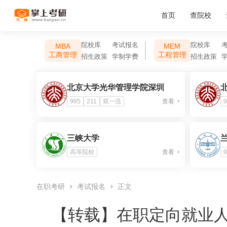
首页
查院校
院校库
考试报名
院校库
MBA
MEM
工商管理
工程管理
招生政策
学制学费
招生政策
北京大学光华管理学院深圳
985
211
双一流
查看
9
三峡大学
高等院校
查看
9
在职考研
考试报名
正文
【转载】
在职定向就业