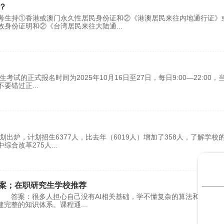
？
考生持①香港或澳门永久性居民身份证和②《港澳居民来往内地通行证》
效身份证明和②《台湾居民来往大陆通
...
试的正式报名时间为2025年10月16日至27日，每日9:00—22:00，
不要错过正
...
出炉，计划招生6377人，比去年（6019人）增加了358人，了解学校
综合改革275人
...
方案；在职研究生学校推荐
案 答案：很多人担心自己没有AI相关基础，学不懂复杂的算法和模型。
建完整的知识体系。课程通
...