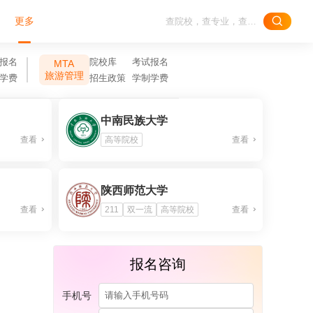
更多
报名
院校库
考试报名
MTA
旅游管理
学费
招生政策
学制学费
中南民族大学
查看
高等院校
查看
陕西师范大学
查看
211
双一流
高等院校
查看
报名咨询
？
手机号