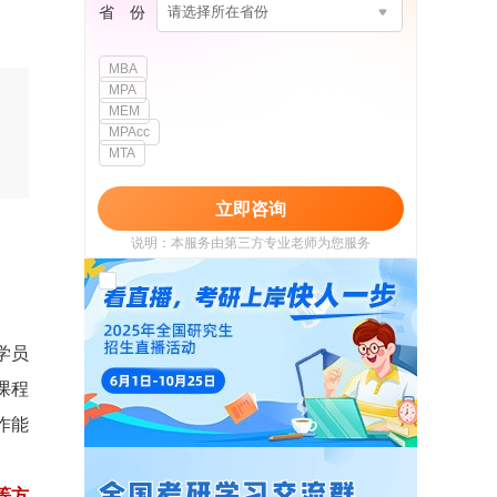
省 份
请选择所在省份
MBA
MPA
MEM
MPAcc
MTA
立即咨询
说明：本服务由第三方专业老师为您服务
我已阅读并同意
《用户政策》
和
《用户服务
使用协议》
学员
课程
作能
等方