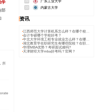
广东工业大学
09
治学
内蒙古大学
10
内部
知
资讯
江西师范大学计算机系怎么样？在哪个校区？
会计专硕哪个学校好考？
中北大学环境工程专业就业怎么样？在哪个校区？
湖北教育学在职研究生有哪些院校？在职研究生怎么准备考试？
华理MBA优势？考研面试难吗?
天津财经大学mba好考吗？官网？
，所
rate