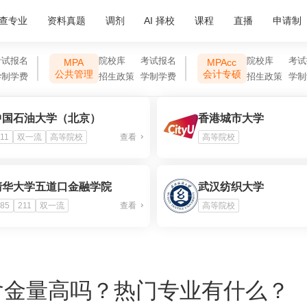
查专业
资料真题
调剂
AI 择校
课程
直播
申请制
考试报名
院校库
考试报名
院校库
考试
MPA
MPAcc
公共管理
会计专硕
学制学费
招生政策
学制学费
招生政策
学制
中国石油大学（北京）
香港城市大学
11
双一流
高等院校
查看
高等院校
清华大学五道口金融学院
武汉纺织大学
85
211
双一流
查看
高等院校
含金量高吗？热门专业有什么？