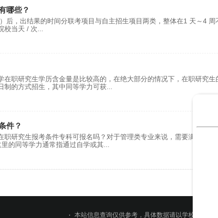
有哪些？
试）后，出结果的时间分联考项目与自主招生项目两类，整体在1 天～4 周
校当天 / 次
...
学在职研究生学历含金量是比较高的，在绝大部分的情况下，在职研究生
日制的方式招生，其中同等学力可获
...
条件？
在职研究生报考条件专科可报名吗？对于管理类专业来说，需要满足专科
这里的同等学力通常指通过自学或其
...
本站信息查询仅供参考，具体数据请以学校官网或