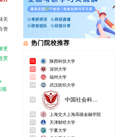
脉关
合资
热门院校推荐
够更
连贯
陕西科技大学
01
深圳大学
02
福州大学
03
争
武汉纺织大学
04
的视
中国社会科学院大学
05
上海交大上海高级金融学院
06
天津财经大学
07
宁夏大学
08