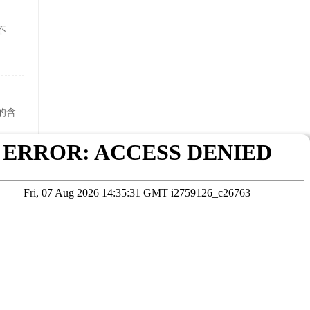
不
的含
毕业
在线咨询
考试院公布为准
本站数据未经授权严禁转载，违者将依法追究责任