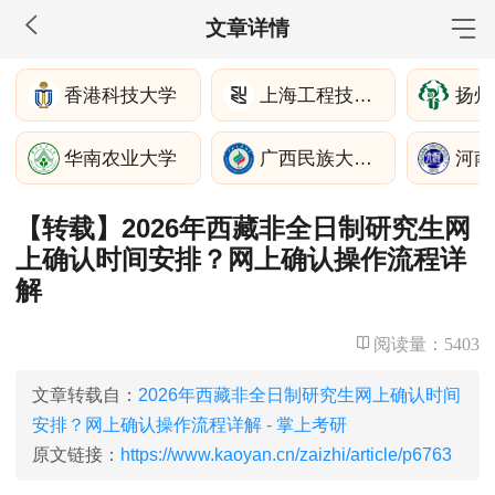
文章详情
MBA工商管理
香港科技大学
上海工程技术大学管理学院
扬州
院校库
考试报名
招生政策
学制学费
报名流程
华南农业大学
广西民族大学管理学院
河南
考试真题
报考经验
招生简章
【转载】2026年西藏非全日制研究生网
MEM工程管理
上确认时间安排？网上确认操作流程详
院校库
考试报名
招生政策
学制学费
报名流程
解
考试真题
报考经验
招生简章
阅读量：
5403
MPA公共管理
文章转载自：
2026年西藏非全日制研究生网上确认时间
院校库
考试报名
招生政策
学制学费
报名流程
安排？网上确认操作流程详解 - 掌上考研
考试真题
报考经验
招生简章
原文链接：
https://www.kaoyan.cn/zaizhi/article/p6763