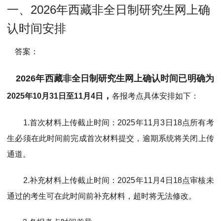
MPAcc会计专硕
一、2026年西藏非全日制研究生网上确
院校库
考试报名
招生政策
学制学费
报名流程
认时间安排
考试真题
报考经验
招生简章
答案：
MTA旅游管理
2026年西藏非全日制研究生网上确认时间已明确为
院校库
考试报名
招生政策
学制学费
报名流程
，
2025年10月31日至11月4日
各报考点具体安排如下：
考试真题
报考经验
招生简章
1.
首次材料上传截止时间
：2025年11月3日18点所有考
生必须在此时间前完成首次材料提交，逾期系统将关闭上传
通道。
2.
补充材料上传截止时间
：2025年11月4日18点审核未
通过的考生可在此时间前补充材料，超时将无法修改。