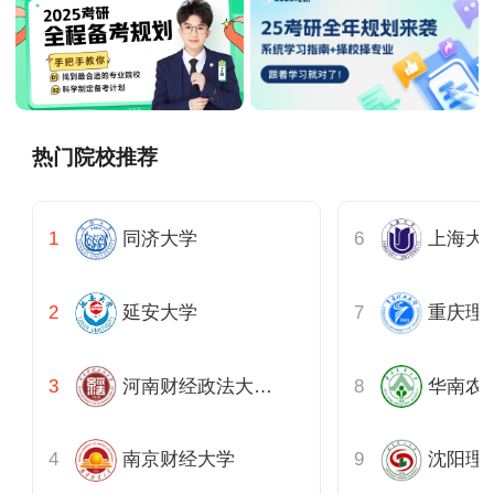
热门院校推荐
同济大学
延安大学
重庆理
河南财经政法大学黄河商学院
华南农
南京财经大学
沈阳理