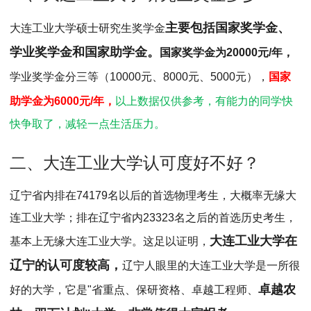
MPAcc会计专硕
主要包括国家奖学金、
大连工业大学硕士研究生奖学金
院校库
考试报名
招生政策
学制学费
报名流程
学业奖学金和
国家助学金。
国家奖学金为20000元/年，
考试真题
报考经验
招生简章
学业奖学金分三等（10000元、8000元、5000元），
国家
MTA旅游管理
助学金为6000元/年，
以上数据仅供参考，有能力的同学快
院校库
考试报名
招生政策
学制学费
报名流程
快争取了，减轻一点生活压力。
考试真题
报考经验
招生简章
二、大连工业大学认可度好不好？
辽宁省内排在74179名以后的首选物理考生，大概率无缘大
连工业大学；排在辽宁省内23323名之后的首选历史考生，
大连工业大学在
基本上无缘大连工业大学。这足以证明，
辽宁的认可度较高，
辽宁人眼里的大连工业大学是一所很
卓越农
好的大学，它是"省重点、保研资格、卓越工程师、