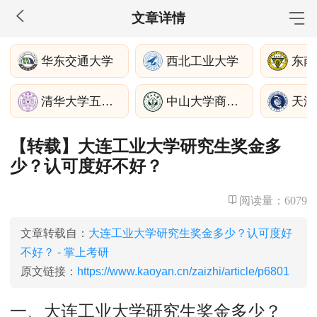
文章详情
MBA工商管理
华东交通大学
西北工业大学
东南
院校库
考试报名
招生政策
学制学费
报名流程
清华大学五道口金融学院
中山大学商学院
天津
考试真题
报考经验
招生简章
【转载】大连工业大学研究生奖金多
MEM工程管理
少？认可度好不好？
院校库
考试报名
招生政策
学制学费
报名流程
考试真题
报考经验
招生简章
阅读量：
6079
MPA公共管理
文章转载自：
大连工业大学研究生奖金多少？认可度好
不好？ - 掌上考研
院校库
考试报名
招生政策
学制学费
报名流程
原文链接：
https://www.kaoyan.cn/zaizhi/article/p6801
考试真题
报考经验
招生简章
一、大连工业大学研究生奖金多少？