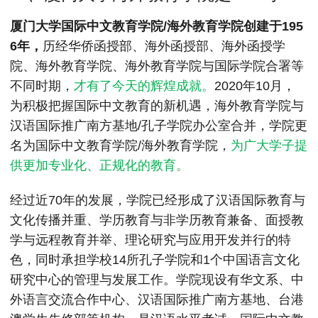
MPAcc会计专硕
厦门大学国际中文教育学院/海外教育学院创建于195
院校库
考试报名
招生政策
学制学费
报名流程
6年，
历经华侨函授部、海外函授部、海外函授学
考试真题
报考经验
招生简章
院、海外教育学院、海外教育学院与国际学院合署等
不同时期，
才有了今天的辉煌成就。
2020年10月，
MTA旅游管理
为积极把握国际中文教育的新机遇，海外教育学院与
院校库
考试报名
招生政策
学制学费
报名流程
汉语国际推广南方基地/孔子学院办公室合并，学院更
考试真题
报考经验
招生简章
名为国际中文教育学院/海外教育学院，
为广大学子提
供更加专业化、正规化的教育。
经过近70年的发展，学院已经形成了汉语国际教育与
文化传播并重、学历教育与非学历教育兼备、面授教
学与远程教育并举、理论研究与应用开发并行的特
色，同时承担学校14所孔子学院和1个中国语言文化
研究中心的管理与发展工作。学院现设有华文系、中
外语言交流合作中心、汉语国际推广南方基地、台港