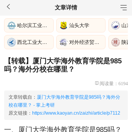
文章详情
MBA工商管理
哈尔滨工业大学
汕头大学
山东
院校库
考试报名
招生政策
学制学费
报名流程
西北工业大学苏州
对外经济贸易大学
陕西
考试真题
报考经验
招生简章
【转载】厦门大学海外教育学院是985
MEM工程管理
吗？海外分校在哪里？
院校库
考试报名
招生政策
学制学费
报名流程
考试真题
报考经验
招生简章
阅读量：
6194
MPA公共管理
文章转载自：
厦门大学海外教育学院是985吗？海外分
校在哪里？ - 掌上考研
院校库
考试报名
招生政策
学制学费
报名流程
原文链接：
https://www.kaoyan.cn/zaizhi/article/p7112
考试真题
报考经验
招生简章
一、厦门大学海外教育学院是985吗？