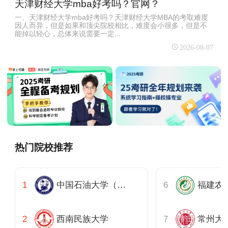
天津财经大学mba好考吗？官网？
一、天津财经大学mba好考吗？天津财经大学MBA的考取难度
因人而异，但是如果和顶尖院校相比，难度会小很多，但是不
能掉以轻心，总体来说需要一定...
2026-08-07
热门院校推荐
中国石油大学（华东）
福建农
西南民族大学
常州大