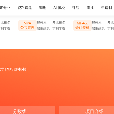
查专业
资料真题
调剂
AI 择校
课程
直播
申请制
考试报名
院校库
考试报名
院校库
考试
MPA
MPAcc
公共管理
会计专硕
学制学费
招生政策
学制学费
招生政策
学制
大学1号行政楼5楼
分数线
项目介绍