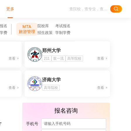
更多
报名
院校库
考试报名
MTA
旅游管理
学费
招生政策
学制学费
郑州大学
查看
211
双一流
高等院校
查看
济南大学
查看
高等院校
查看
报名咨询
考
手机号