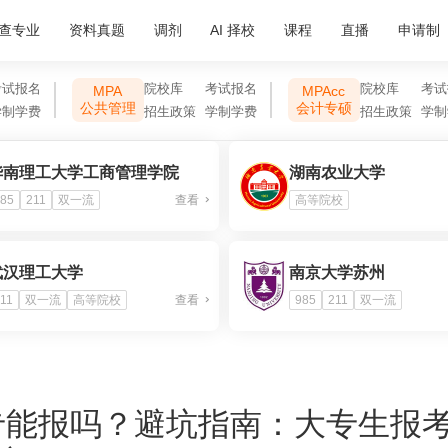
查专业
资料真题
调剂
AI 择校
课程
直播
申请制
考试报名
院校库
考试报名
院校库
考试
MPA
MPAcc
公共管理
会计专硕
学制学费
招生政策
学制学费
招生政策
学制
华南理工大学工商管理学院
湖南农业大学
85
211
双一流
查看
高等院校
武汉理工大学
南京大学苏州
11
双一流
高等院校
查看
985
211
双一流
专能报吗？避坑指南：大专生报