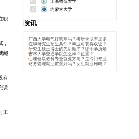
上海师范大学
09
内蒙古大学
10
在职
资讯
广西大学电气好调剂吗？考研录取率是多少？
试，
在职研究生招生条件？毕业可获得双证？
研究生硕士博士的先后顺序？哪个学历最高？
就能
吉林大学交通学院怎么样？位置？
心理健康教育专业就业方向？是冷门专业吗？
财务管理就业前景好吗？女生就业难吗？
没有
完课
时工