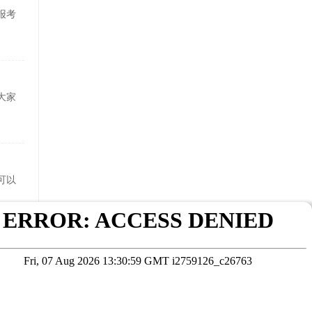
报考
大家
可以
轻