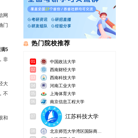
信网
确门
热门院校推荐
满5
，非
中国政法大学
01
西南财经大学
02
西南科技大学
03
经大
河南工业大学
04
，不
上海体育大学
05
南京信息工程大学
06
江苏科技大学
07
限和
。
北京师范大学湾区国际商学院
08