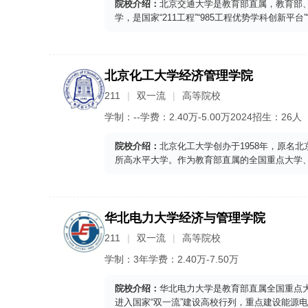
院校介绍：
北京交通大学是教育部直属，教育部
学，是国家“211工程”“985工程优势学科创新平
北京化工大学经济管理学院
211
双一流
高等院校
学制：
--
学费：
2.40
万-
5.00
万
2024
招生：
26人
院校介绍：
北京化工大学创办于1958年，原名
所高水平大学。作为教育部直属的全国重点大学、国家“
华北电力大学经济与管理学院
211
双一流
高等院校
学制：
3年
学费：
2.40
万-
7.50
万
院校介绍：
华北电力大学是教育部直属全国重点大学
进入国家“双一流”建设高校行列，重点建设能源