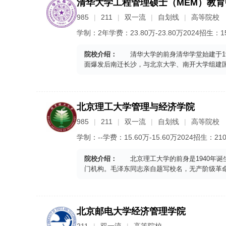
清华大学工程管理硕士（MEM）教育
985
211
双一流
自划线
高等院校
学制：
2年
学费：
23.80
万-
23.80
万
2024
招生：
1
院校介绍：
清华大学的前身清华学堂始建于1911
面爆发后南迁长沙，与北京大学、南开大学组建国
北京理工大学管理与经济学院
985
211
双一流
自划线
高等院校
学制：
--
学费：
15.60
万-
15.60
万
2024
招生：
21
院校介绍：
北京理工大学的前身是1940年诞
门机构。毛泽东同志亲自题写校名，无产阶级革
北京邮电大学经济管理学院