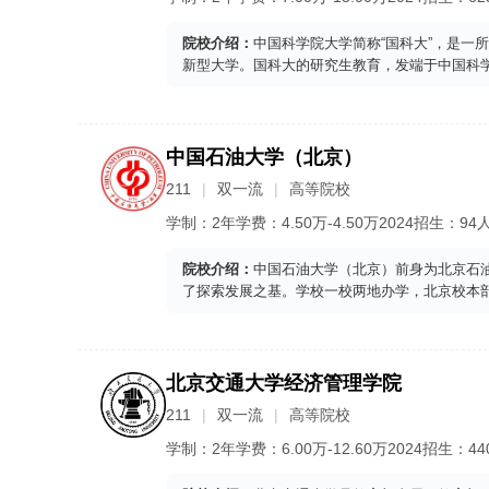
院校介绍：
中国科学院大学简称“国科大”，是一
新型大学。国科大的研究生教育，发端于中国科学
中国石油大学（北京）
211
双一流
高等院校
学制：
2年
学费：
4.50
万-
4.50
万
2024
招生：
94
院校介绍：
中国石油大学（北京）前身为北京石油
了探索发展之基。学校一校两地办学，北京校本部
北京交通大学经济管理学院
211
双一流
高等院校
学制：
2年
学费：
6.00
万-
12.60
万
2024
招生：
44