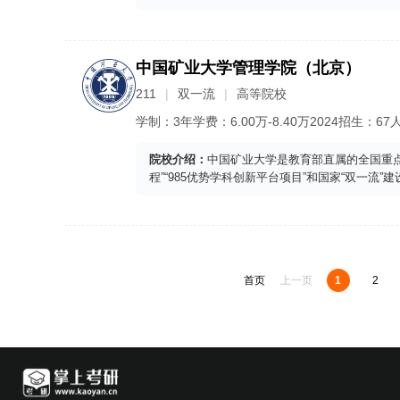
中国矿业大学管理学院（北京）
211
双一流
高等院校
学制：
3年
学费：
6.00
万-
8.40
万
2024
招生：
67
院校介绍：
中国矿业大学是教育部直属的全国重点
程”“985优势学科创新平台项目”和国家“双一流
首页
上一页
1
2