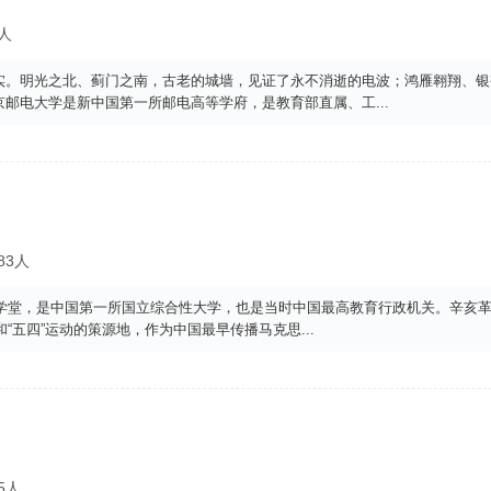
0人
实。明光之北、蓟门之南，古老的城墙，见证了永不消逝的电波；鸿雁翱翔、银
京邮电大学是新中国第一所邮电高等学府，是教育部直属、工
...
83人
大学堂，是中国第一所国立综合性大学，也是当时中国最高教育行政机关。辛亥
和“五四”运动的策源地，作为中国最早传播马克思
...
5人