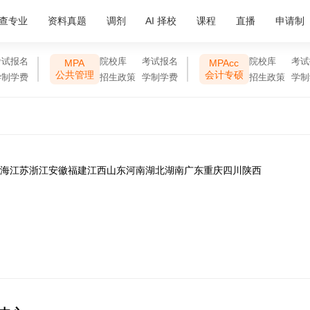
查专业
资料真题
调剂
AI 择校
课程
直播
申请制
考试报名
院校库
考试报名
院校库
考试
MPA
MPAcc
公共管理
会计专硕
学制学费
招生政策
学制学费
招生政策
学制
海
江苏
浙江
安徽
福建
江西
山东
河南
湖北
湖南
广东
重庆
四川
陕西