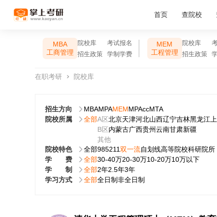
首页
查院校
院校库
考试报名
院校库
MBA
MEM
工商管理
工程管理
招生政策
学制学费
招生政策
在职考研
院校库
招生方向
MBA
MPA
MEM
MPAcc
MTA
院校所属
全部
A区
北京
天津
河北
山西
辽宁
吉林
黑龙江
上
B区
内蒙古
广西
贵州
云南
甘肃
新疆
其他
院校特色
全部
985
211
双一流
自划线
高等院校
科研院所
学费
全部
30-40万
20-30万
10-20万
10万以下
学制
全部
2年
2.5年
3年
学习方式
全部
全日制
非全日制