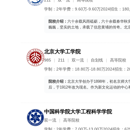
211
双一流
高等院校
学制：
2年
学费：
9.60
万-
9.60
万
2024
招生：
18
院校介绍：
六十余载风雨砥砺，六十余载春华秋
巍巍，坚实的土地，承载了信息黄埔的传奇。北
北京大学工学院
985
211
双一流
自划线
高等院校
学制：
2年
学费：
18.80
万-
18.80
万
2024
招生：
2
院校介绍：
北京大学创办于1898年，初名京师
后，于1912年改为现名。作为新文化运动的中心
中国科学院大学工程科学学院
双一流
高等院校
学制：
2年
学费：
7.00
万-
13.00
万
2024
招生：
62