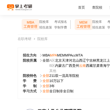
首页
查院校
院校库
考试报名
院校库
MBA
MEM
工商管理
工程管理
招生政策
学制学费
招生政策
在职考研
院校库
招生方向
MBA
MPA
MEM
MPAcc
MTA
院校所属
全部
A区
北京
天津
河北
山西
辽宁
吉林
黑龙江
上
B区
内蒙古
广西
贵州
云南
西藏
甘肃
青海
宁
其他
院校特色
全部
211
双一流
高等院校
学费
全部
10万以下
学制
全部
3年
学习方式
全部
全日制
非全日制