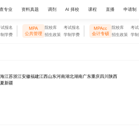
查专业
资料真题
调剂
AI 择校
课程
直播
申请制
考试报名
院校库
考试报名
院校库
考试
MPA
MPAcc
公共管理
会计专硕
学制学费
招生政策
学制学费
招生政策
学制
海
江苏
浙江
安徽
福建
江西
山东
河南
湖北
湖南
广东
重庆
四川
陕西
夏
新疆