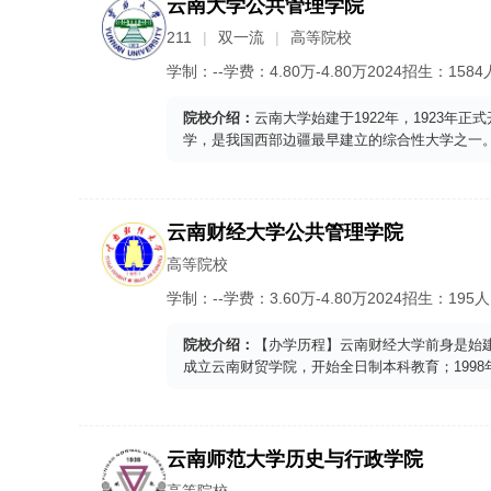
云南大学公共管理学院
211
双一流
高等院校
学制：
--
学费：
4.80
万-
4.80
万
2024
招生：
1584
院校介绍：
云南大学始建于1922年，1923年
学，是我国西部边疆最早建立的综合性大学之一。
云南财经大学公共管理学院
高等院校
学制：
--
学费：
3.60
万-
4.80
万
2024
招生：
195人
院校介绍：
【办学历程】云南财经大学前身是始建于
成立云南财贸学院，开始全日制本科教育；1998
云南师范大学历史与行政学院