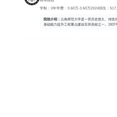
高等院校
学制：
3年
学费：
3.60
万-
3.60
万
2024
招生：
51
院校介绍：
云南师范大学是一所历史悠久、传统优
基础能力提升工程重点建设百所高校之一。193