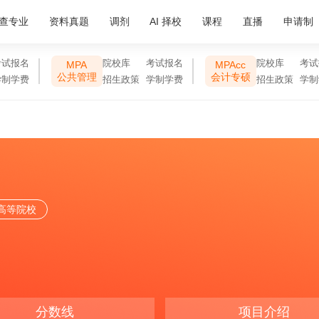
查专业
资料真题
调剂
AI 择校
课程
直播
申请制
考试报名
院校库
考试报名
院校库
考试
MPA
MPAcc
公共管理
会计专硕
学制学费
招生政策
学制学费
招生政策
学制
高等院校
分数线
项目介绍