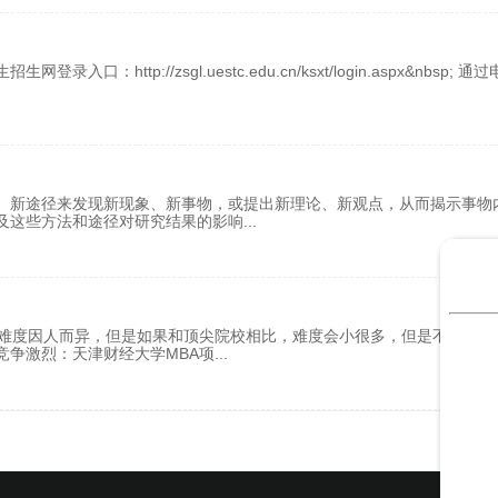
tp://zsgl.uestc.edu.cn/ksxt/login.aspx&nbsp; 通
、新途径来发现新现象、新事物，或提出新理论、新观点，从而揭示事物
及这些方法和途径对研究结果的影响
...
取难度因人而异，但是如果和顶尖院校相比，难度会小很多，但是不能掉以
竞争激烈：天津财经大学MBA项
...