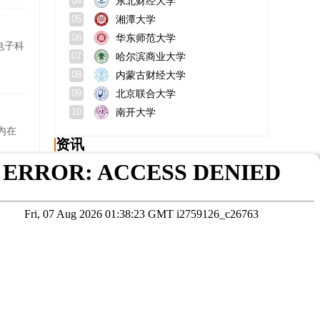
湘潭大学
05
华东师范大学
06
过电子科
哈尔滨商业大学
07
内蒙古财经大学
08
北京联合大学
09
南开大学
10
内在
资讯
汕头大学在职研究生上岸难度究竟如何？为何众多职场人钟情汕头大学在职研究生？
南京理工大学mba好考吗？报考条件及费用？
农业工程与信息技术研究生就业前景如何?考研考什么?
广西中医药大学王牌专业有？在职研究生报考要求是？
轻
吉林大学研究生好考吗？学费多少钱一年？
国内专升硕需要什么条件？有意义吗？
在线咨询