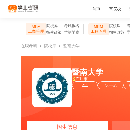
首页
查院校
院校库
考试报名
院校库
MBA
MEM
工商管理
工程管理
招生政策
学制学费
招生政策
在职考研
院校库
暨南大学
暨南大学
广州市
211
双一流
招生信息