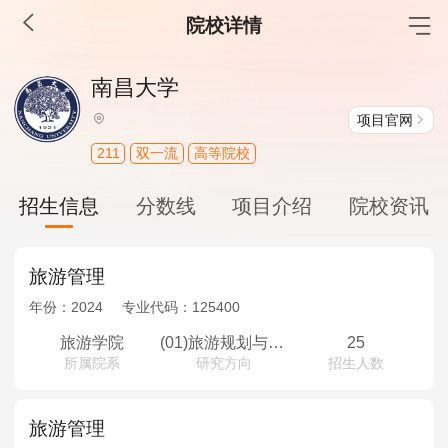
院校详情
MBA工商管理
南昌大学
院校库
考试报名
招生政策
学制学费
报名流程
项目官网
考试真题
报考经验
招生简章
211
双一流
高等院校
MEM工程管理
招生信息
分数线
项目介绍
院校资讯
院校库
考试报名
招生政策
学制学费
报名流程
考试真题
报考经验
招生简章
旅游管理
年份：
2024
专业代码：
125400
MPA公共管理
旅游学院
(01)旅游规划与开发管理
25
所属院系
研究方向
招生人数
院校库
考试报名
招生政策
学制学费
报名流程
考试真题
报考经验
招生简章
旅游管理