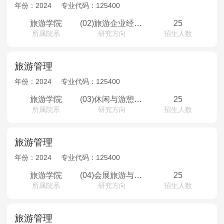
MPAcc会计专硕
年份：
2024
专业代码：
125400
院校库
考试报名
招生政策
学制学费
报名流程
旅游学院
(02)旅游企业经营与管理
25
所属院系
研究方向
招生人数
考试真题
报考经验
招生简章
MTA旅游管理
旅游管理
年份：
2024
专业代码：
125400
院校库
考试报名
招生政策
学制学费
报名流程
旅游学院
(03)休闲与游憩管理
25
考试真题
报考经验
招生简章
所属院系
研究方向
招生人数
旅游管理
年份：
2024
专业代码：
125400
旅游学院
(04)会展旅游与节事管理
25
所属院系
研究方向
招生人数
旅游管理