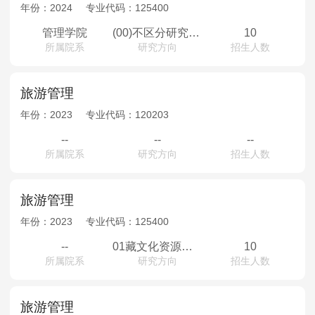
MPAcc会计专硕
年份：
2024
专业代码：
125400
院校库
考试报名
招生政策
学制学费
报名流程
管理学院
(00)不区分研究方向
10
所属院系
研究方向
招生人数
考试真题
报考经验
招生简章
MTA旅游管理
旅游管理
年份：
2023
专业代码：
120203
院校库
考试报名
招生政策
学制学费
报名流程
--
--
--
考试真题
报考经验
招生简章
所属院系
研究方向
招生人数
旅游管理
年份：
2023
专业代码：
125400
--
01藏文化资源开发；02高原山地型目的地管理；03区域旅游与边疆发展
10
所属院系
研究方向
招生人数
旅游管理