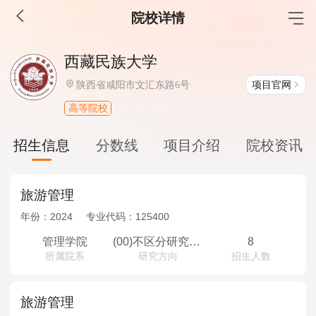
院校详情
MBA工商管理
西藏民族大学
院校库
考试报名
招生政策
学制学费
报名流程
项目官网
陕西省咸阳市文汇东路6号
考试真题
报考经验
招生简章
高等院校
MEM工程管理
招生信息
分数线
项目介绍
院校资讯
院校库
考试报名
招生政策
学制学费
报名流程
考试真题
报考经验
招生简章
旅游管理
年份：
2024
专业代码：
125400
MPA公共管理
管理学院
(00)不区分研究方向
8
所属院系
研究方向
招生人数
院校库
考试报名
招生政策
学制学费
报名流程
考试真题
报考经验
招生简章
旅游管理