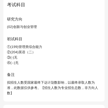
MPAcc会计专硕
考试科目
院校库
考试报名
招生政策
学制学费
报名流程
考试真题
报考经验
招生简章
研究方向
(02)创新与创业管理
MTA旅游管理
初试科目
院校库
考试报名
招生政策
学制学费
报名流程
①(199)管理类综合能力
考试真题
报考经验
招生简章
②(204)英语（二）
③(-)无
④(--)无
备注
拟招生人数受国家最终下达计划数影响，以最终录取人数为
准，此数据仅供参考。【招生人数为专业招生总数，非方向人
数】