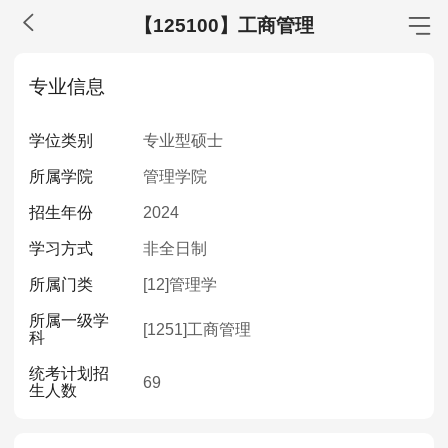
【125100】工商管理
MBA工商管理
专业信息
院校库
考试报名
招生政策
学制学费
报名流程
学位类别
专业型硕士
考试真题
报考经验
招生简章
所属学院
管理学院
MEM工程管理
招生年份
2024
院校库
考试报名
招生政策
学制学费
报名流程
学习方式
非全日制
考试真题
报考经验
招生简章
所属门类
[12]
管理学
所属一级学
MPA公共管理
[1251]
工商管理
科
院校库
考试报名
招生政策
学制学费
报名流程
统考计划招
69
生人数
考试真题
报考经验
招生简章