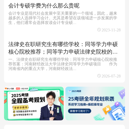
会计专硕学费为什么那么贵呢
会计专业是现代社会发展中至关重要的一个领域，因此，越来
越多的人选择学习会计。尤其是希望在该领域进一步发展的学
生，他们通常会选择攻读会计专业硕...
2023-11-28
法律史在职研究生有哪些学校：同等学力申硕
核心院校推荐；同等学力申硕法律史院校的报
考优势与培养特色
一、法律史在职研究生有哪些学校：同等学力申硕核心院校推
荐答案：河南财经政法大学法律史同等学力申硕项目 作为
河南省内的重点大学，河南财经政法...
2026-07-28