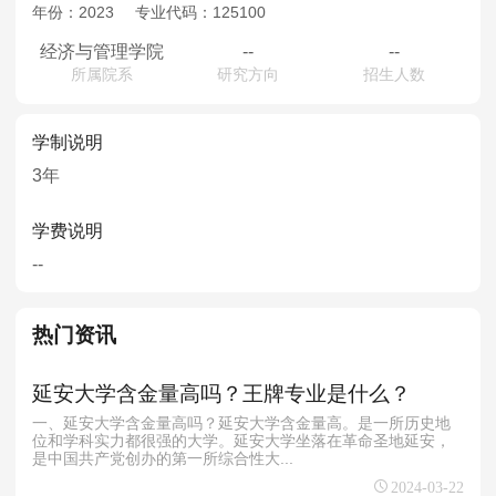
MPAcc会计专硕
年份：
2023
专业代码：
125100
院校库
考试报名
招生政策
学制学费
报名流程
经济与管理学院
--
--
所属院系
研究方向
招生人数
考试真题
报考经验
招生简章
学制说明
MTA旅游管理
3年
院校库
考试报名
招生政策
学制学费
报名流程
考试真题
报考经验
招生简章
学费说明
--
热门资讯
延安大学含金量高吗？王牌专业是什么？
一、延安大学含金量高吗？延安大学含金量高。是一所历史地
位和学科实力都很强的大学。延安大学坐落在革命圣地延安，
是中国共产党创办的第一所综合性大...
2024-03-22