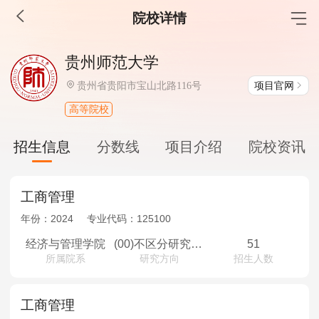
院校详情
MBA工商管理
贵州师范大学
院校库
考试报名
招生政策
学制学费
报名流程
项目官网
贵州省贵阳市宝山北路116号
考试真题
报考经验
招生简章
高等院校
MEM工程管理
招生信息
分数线
项目介绍
院校资讯
院校库
考试报名
招生政策
学制学费
报名流程
考试真题
报考经验
招生简章
工商管理
年份：
2024
专业代码：
125100
MPA公共管理
经济与管理学院
(00)不区分研究方向
51
所属院系
研究方向
招生人数
院校库
考试报名
招生政策
学制学费
报名流程
考试真题
报考经验
招生简章
工商管理