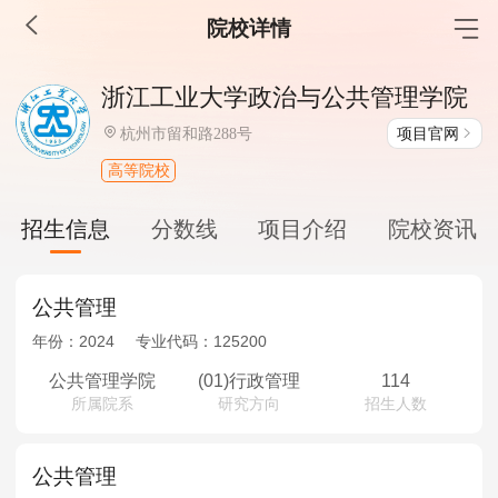
院校详情
MBA工商管理
浙江工业大学政治与公共管理学院
院校库
考试报名
招生政策
学制学费
报名流程
项目官网
杭州市留和路288号
考试真题
报考经验
招生简章
高等院校
MEM工程管理
招生信息
分数线
项目介绍
院校资讯
院校库
考试报名
招生政策
学制学费
报名流程
考试真题
报考经验
招生简章
公共管理
年份：
2024
专业代码：
125200
MPA公共管理
公共管理学院
(01)行政管理
114
所属院系
研究方向
招生人数
院校库
考试报名
招生政策
学制学费
报名流程
考试真题
报考经验
招生简章
公共管理