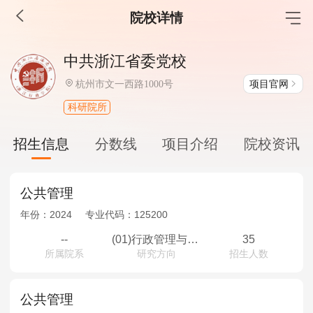
院校详情
MBA工商管理
中共浙江省委党校
院校库
考试报名
招生政策
学制学费
报名流程
项目官网
杭州市文一西路1000号
考试真题
报考经验
招生简章
科研院所
MEM工程管理
招生信息
分数线
项目介绍
院校资讯
院校库
考试报名
招生政策
学制学费
报名流程
考试真题
报考经验
招生简章
公共管理
年份：
2024
专业代码：
125200
MPA公共管理
--
(01)行政管理与地方治理创新
35
所属院系
研究方向
招生人数
院校库
考试报名
招生政策
学制学费
报名流程
考试真题
报考经验
招生简章
公共管理