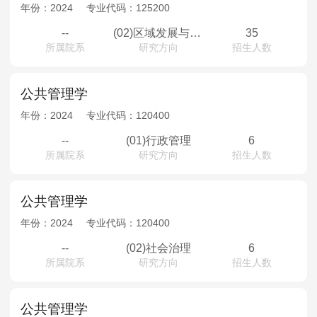
MPAcc会计专硕
年份：
2024
专业代码：
125200
院校库
考试报名
招生政策
学制学费
报名流程
--
(02)区域发展与城市经济管理
35
所属院系
研究方向
招生人数
考试真题
报考经验
招生简章
MTA旅游管理
公共管理学
年份：
2024
专业代码：
120400
院校库
考试报名
招生政策
学制学费
报名流程
--
(01)行政管理
6
考试真题
报考经验
招生简章
所属院系
研究方向
招生人数
公共管理学
年份：
2024
专业代码：
120400
--
(02)社会治理
6
所属院系
研究方向
招生人数
公共管理学