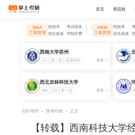
首页
查院校
院校库
考试报名
院校库
MBA
MEM
工商管理
工程管理
招生政策
学制学费
招生政策
西南大学苏州
211
双一流
高等院校
查看
2
西北农林科技大学
985
211
双一流
查看
2
在职考研
报考经验
正文
【转载】
西南科技大学