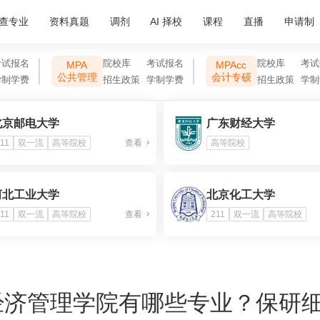
查专业
资料真题
调剂
AI 择校
课程
直播
申请制
考试报名
院校库
考试报名
院校库
考试
MPA
MPAcc
公共管理
会计专硕
学制学费
招生政策
学制学费
招生政策
学制
北京邮电大学
广东财经大学
11
双一流
高等院校
查看
高等院校
河北工业大学
北京化工大学
11
双一流
高等院校
查看
211
双一流
高等院校
经济管理学院有哪些专业？保研