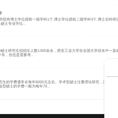
?
,学院有博士学位授权一级学科1个,博士学位授权二级学科3个,博士后科研
,硕士专业学位
...
？
23硕士研究生拟招生人数1300余名，西安工业大学在全国大学排名中一直
中等，但也是需要考
...
生的学费通常在每年8000元左右。学术型硕士注重理论研究，适合希望
业型硕士的学费一般为每年70
...