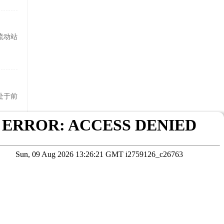
流动站
处于前
继续