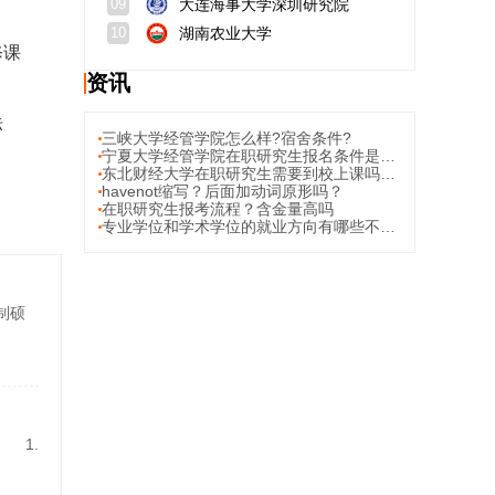
大连海事大学深圳研究院
09
湖南农业大学
10
修课
资讯
标
三峡大学经管学院怎么样?宿舍条件?
宁夏大学经管学院在职研究生报名条件是？学费是？
东北财经大学在职研究生需要到校上课吗？上课详情介绍
havenot缩写？后面加动词原形吗？
在职研究生报考流程？含金量高吗
专业学位和学术学位的就业方向有哪些不同？就业方向有哪些相同点？
制硕
 1.