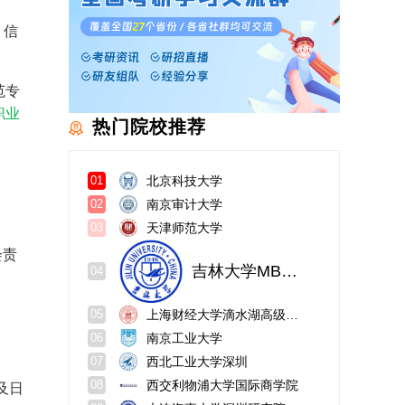
、信
范专
职业
热门院校推荐
北京科技大学
01
南京审计大学
02
天津师范大学
03
会责
吉林大学MBA教育中心
04
上海财经大学滴水湖高级金融学院
05
南京工业大学
06
西北工业大学深圳
07
西交利物浦大学国际商学院
08
及日