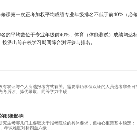
必修课第一次正考加权平均成绩专业年级排名不低于前40%（必
排名的平均数位于专业年级前40%，体育（体能测试）成绩均达
，按派出前在校学习期间综合测评参与排名。
没有双证与个人所选报考方式有关。需要学历学位双证的人员选考非全日
先考后读、择优录取。同等学力申硕
...
的积极影响
研究生考哪几门主要取决于报考院校的具体要求，但核心框架基本稳定：
量，考试难度对标四至六级，
...