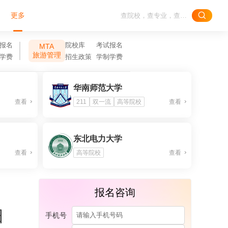
更多
报名
院校库
考试报名
MTA
旅游管理
学费
招生政策
学制学费
华南师范大学
查看
211
双一流
高等院校
查看
东北电力大学
查看
高等院校
查看
报名咨询
细
手机号