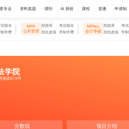
查专业
资料真题
调剂
AI 择校
课程
直播
申请制
考试报名
院校库
考试报名
院校库
考试
MPA
MPAcc
公共管理
会计专硕
学制学费
招生政策
学制学费
招生政策
学制
法学院
港路579号
分数线
项目介绍