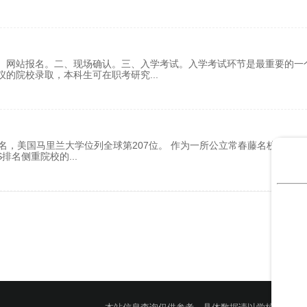
、网站报名。二、现场确认。三、入学考试。入学考试环节是最重要的一
仪的院校录取，本科生可在职考研究
...
排名，美国马里兰大学位列全球第207位。 作为一所公立常春藤名校，它拥
S排名侧重院校的
...