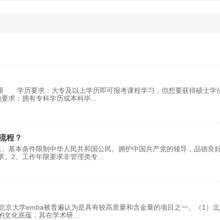
申硕 学历要求：大专及以上学历即可报考课程学习，但想要获得硕士学
他要求：拥有专科学历或本科毕
...
流程？
1、基本条件限制中华人民共和国公民。拥护中国共产党的领导，品德良
求。2、工作年限要求非管理类专
...
，北京大学emba被普遍认为是具有较高质量和含金量的项目之一。（1）
的文化底蕴，其在学术研
...