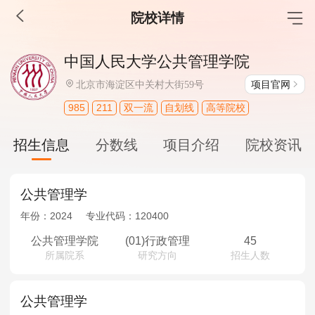
院校详情
MBA工商管理
中国人民大学公共管理学院
院校库
考试报名
招生政策
学制学费
报名流程
项目官网
北京市海淀区中关村大街59号
考试真题
报考经验
招生简章
985
211
双一流
自划线
高等院校
MEM工程管理
招生信息
分数线
项目介绍
院校资讯
院校库
考试报名
招生政策
学制学费
报名流程
考试真题
报考经验
招生简章
公共管理学
年份：
2024
专业代码：
120400
MPA公共管理
公共管理学院
(01)行政管理
45
所属院系
研究方向
招生人数
院校库
考试报名
招生政策
学制学费
报名流程
考试真题
报考经验
招生简章
公共管理学