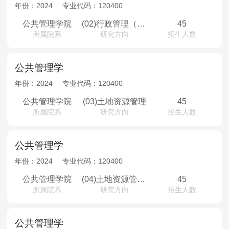
MPAcc会计专硕
年份：
2024
专业代码：
120400
院校库
考试报名
招生政策
学制学费
报名流程
公共管理学院
(02)行政管理（少数民族骨干计划）
45
所属院系
研究方向
招生人数
考试真题
报考经验
招生简章
MTA旅游管理
公共管理学
年份：
2024
专业代码：
120400
院校库
考试报名
招生政策
学制学费
报名流程
公共管理学院
(03)土地资源管理
45
考试真题
报考经验
招生简章
所属院系
研究方向
招生人数
公共管理学
年份：
2024
专业代码：
120400
公共管理学院
(04)土地资源管理（少数民族骨干计划）
45
所属院系
研究方向
招生人数
公共管理学