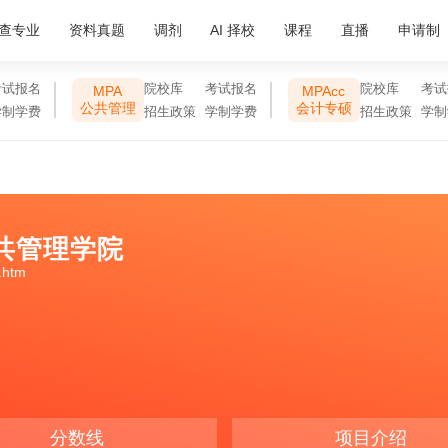
查专业
资料真题
调剂
AI 择校
课程
直播
申请制
考试报名
院校库
考试报名
院校库
考试
MPA
MPAcc
公共管理
会计专硕
学制学费
招生政策
学制学费
招生政策
学制
共管理学院
x.htm
分数线
项目介绍