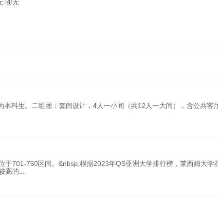
无 ④无
科生。‌‌‌‌‌‌二组团‌：套间设计，4人一小间（共12人一大间），含公共客
701-750区间。&nbsp;根据2023年QS亚洲大学排行榜，莱西姆大学
较高的
...