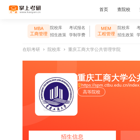
首页
查院校
院校库
考试报名
院校库
MBA
MEM
工商管理
工程管理
招生政策
学制学费
招生政策
在职考研
院校库
重庆工商大学公共管理学院
重庆工商大学公
https://spm.ctbu.edu.cn/inde
高等院校
招生信息