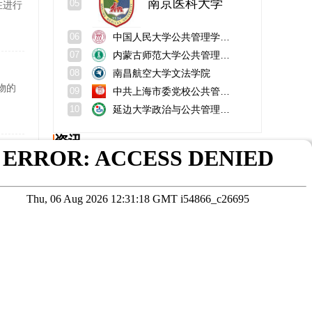
南京医科大学
05
在进行
中国人民大学公共管理学院（苏州）
06
内蒙古师范大学公共管理学院
07
南昌航空大学文法学院
08
物的
中共上海市委党校公共管理教研部
09
延边大学政治与公共管理学院
10
资讯
——
河南工业大学考研难度？需要过四级吗？
双证
旅游管理专业硕士在职研究生招生学校
邛崃一中省重还是国重？本科率？
怎么报考内蒙古民族大学公共管理在职研究生？
中山大学在职研究生招生官网入口？是985还是211？
天津财经大学mba好考吗？官网？
在线咨询