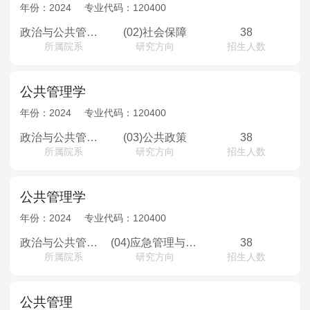
MPAcc会计专硕
年份：
2024
专业代码：
120400
院校库
考试报名
招生政策
学制学费
报名流程
政治与公共管理学院
(02)社会保障
38
所属院系
研究方向
招生人数
考试真题
报考经验
招生简章
MTA旅游管理
公共管理学
年份：
2024
专业代码：
120400
院校库
考试报名
招生政策
学制学费
报名流程
政治与公共管理学院
(03)公共政策
38
考试真题
报考经验
招生简章
所属院系
研究方向
招生人数
公共管理学
年份：
2024
专业代码：
120400
政治与公共管理学院
(04)应急管理与国家安全
38
所属院系
研究方向
招生人数
公共管理