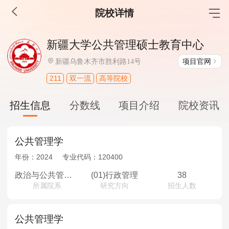
院校详情
MBA工商管理
新疆大学公共管理硕士教育中心
院校库
考试报名
招生政策
学制学费
报名流程
项目官网
新疆乌鲁木齐市胜利路14号
考试真题
报考经验
招生简章
211
双一流
高等院校
MEM工程管理
招生信息
分数线
项目介绍
院校资讯
院校库
考试报名
招生政策
学制学费
报名流程
考试真题
报考经验
招生简章
公共管理学
年份：
2024
专业代码：
120400
MPA公共管理
政治与公共管理学院
(01)行政管理
38
所属院系
研究方向
招生人数
院校库
考试报名
招生政策
学制学费
报名流程
考试真题
报考经验
招生简章
公共管理学