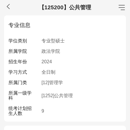
【125200】公共管理
MBA工商管理
专业信息
院校库
考试报名
招生政策
学制学费
报名流程
学位类别
专业型硕士
考试真题
报考经验
招生简章
所属学院
政法学院
MEM工程管理
招生年份
2024
院校库
考试报名
招生政策
学制学费
报名流程
学习方式
全日制
考试真题
报考经验
招生简章
所属门类
[12]
管理学
所属一级学
MPA公共管理
[1252]
公共管理
科
院校库
考试报名
招生政策
学制学费
报名流程
统考计划招
9
生人数
考试真题
报考经验
招生简章