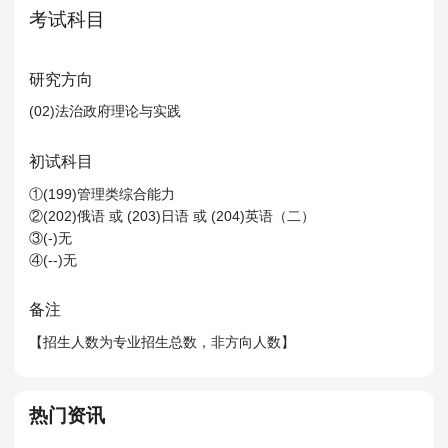
MPAcc会计专硕
考试科目
院校库
考试报名
招生政策
学制学费
报名流程
考试真题
报考经验
招生简章
研究方向
(02)法治政府理论与实践
MTA旅游管理
初试科目
院校库
考试报名
招生政策
学制学费
报名流程
①(199)管理类综合能力
考试真题
报考经验
招生简章
②(202)俄语 或 (203)日语 或 (204)英语（二）
③(-)无
④(--)无
备注
【招生人数为专业招生总数，非方向人数】
热门资讯