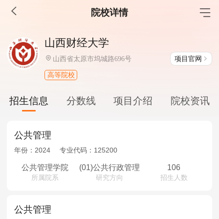
院校详情
MBA工商管理
山西财经大学
院校库
考试报名
招生政策
学制学费
报名流程
项目官网
山西省太原市坞城路696号
考试真题
报考经验
招生简章
高等院校
MEM工程管理
招生信息
分数线
项目介绍
院校资讯
院校库
考试报名
招生政策
学制学费
报名流程
考试真题
报考经验
招生简章
公共管理
年份：
2024
专业代码：
125200
MPA公共管理
公共管理学院
(01)公共行政管理
106
所属院系
研究方向
招生人数
院校库
考试报名
招生政策
学制学费
报名流程
考试真题
报考经验
招生简章
公共管理