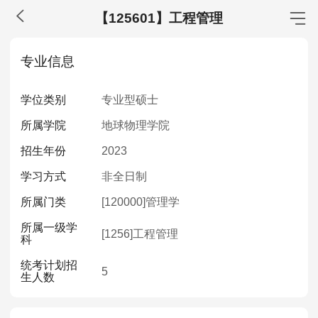
【125601】工程管理
MBA工商管理
专业信息
院校库
考试报名
招生政策
学制学费
报名流程
学位类别
专业型硕士
考试真题
报考经验
招生简章
所属学院
地球物理学院
MEM工程管理
招生年份
2023
院校库
考试报名
招生政策
学制学费
报名流程
学习方式
非全日制
考试真题
报考经验
招生简章
所属门类
[120000]
管理学
所属一级学
MPA公共管理
[1256]
工程管理
科
院校库
考试报名
招生政策
学制学费
报名流程
统考计划招
5
生人数
考试真题
报考经验
招生简章