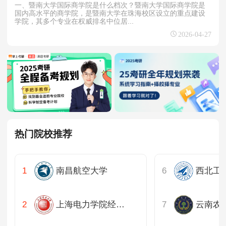
一、暨南大学国际商学院是什么档次？暨南大学国际商学院是
国内高水平的商学院，是暨南大学在珠海校区设立的重点建设
学院，其多个专业在权威排名中位居...
2026-04-27
热门院校推荐
南昌航空大学
上海电力学院经济与管理学院
云南农