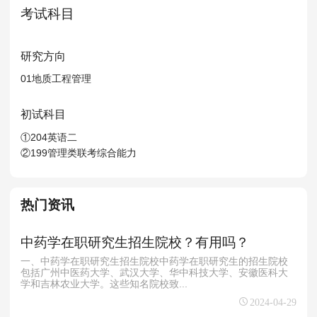
MPAcc会计专硕
考试科目
院校库
考试报名
招生政策
学制学费
报名流程
考试真题
报考经验
招生简章
研究方向
01地质工程管理
MTA旅游管理
初试科目
院校库
考试报名
招生政策
学制学费
报名流程
①204英语二
考试真题
报考经验
招生简章
②199管理类联考综合能力
热门资讯
中药学在职研究生招生院校？有用吗？
一、中药学在职研究生招生院校中药学在职研究生的招生院校
包括广州中医药大学、武汉大学、华中科技大学、安徽医科大
学和吉林农业大学。这些知名院校致...
2024-04-29