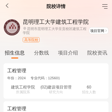
院校详情
MBA工商管理
昆明理工大学建筑工程学院
院校库
考试报名
招生政策
学制学费
报名流程
昆明市昆明理工大学呈贡校区建筑工程
项目官网
学院
考试真题
报考经验
招生简章
高等院校
MEM工程管理
招生信息
分数线
项目介绍
院校资讯
院校库
考试报名
招生政策
学制学费
报名流程
考试真题
报考经验
招生简章
工程管理
年份：
2024
专业代码：
125601
MPA公共管理
建筑工程学院
(02)建设项目管理
60
院校库
考试报名
招生政策
学制学费
报名流程
所属院系
研究方向
招生人数
考试真题
报考经验
招生简章
工程管理