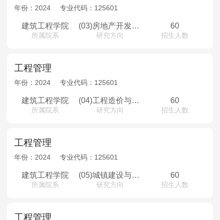
MPAcc会计专硕
年份：
2024
专业代码：
125601
院校库
考试报名
招生政策
学制学费
报名流程
建筑工程学院
(03)房地产开发与管理
60
所属院系
研究方向
招生人数
考试真题
报考经验
招生简章
MTA旅游管理
工程管理
年份：
2024
专业代码：
125601
院校库
考试报名
招生政策
学制学费
报名流程
考试真题
报考经验
招生简章
建筑工程学院
(04)工程造价与投资管理
60
所属院系
研究方向
招生人数
工程管理
年份：
2024
专业代码：
125601
建筑工程学院
(05)城镇建设与发展管理
60
所属院系
研究方向
招生人数
工程管理