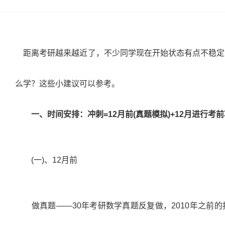
距离考研越来越近了，不少同学现在开始状态有点不稳定
么学？这些小建议可以参考。
一、时间安排：冲刺
=12
月前
(
真题模拟
)+12
月进行考前
(
一
)
、
12
月前
做真题
——30
年考研数学真题反复做，
2010
年之前的