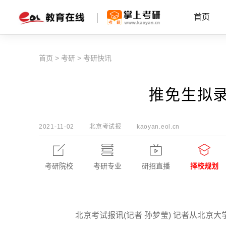
首页
首页
>
考研
>
考研快讯
推免生拟
2021-11-02
北京考试报
kaoyan.eol.cn
考研院校
考研专业
研招直播
择校规划
北京考试报讯(记者 孙梦莹) 记者从北京大