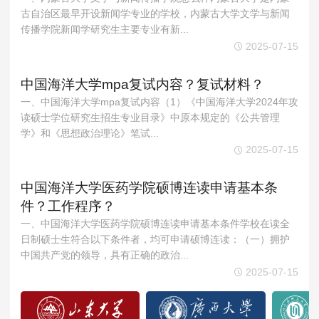
MPAcc会计专硕
古自治区最早开设新闻学专业的学校，内蒙古大学文学与新闻
传播学院新闻学研究生主要专业有新...
院校库
考试报名
招生政策
学制学费
报名流程
2025-07-15
考试真题
报考经验
招生简章
中国海洋大学mpa复试内容？复试材料？
MTA旅游管理
一、中国海洋大学mpa复试内容（1）《中国海洋大学2024年攻
读硕士学位研究生招生专业目录》中原本规定的《公共管理
院校库
考试报名
招生政策
学制学费
报名流程
学》和《思想政治理论》笔试...
考试真题
报考经验
招生简章
2025-07-15
中国海洋大学医药学院硕博连读申请基本条
件？工作程序？
一、中国海洋大学医药学院硕博连读申请基本条件学校在读全
日制硕士生符合以下条件者，均可申请硕博连读：（一）拥护
中国共产党的领导，具有正确的政治...
2025-07-15