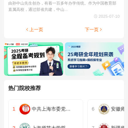
由孙中山先生创办，有着一百多年办学传统。作为中国教育部
直属高校，通过部省共建，中山...
2025-07-10
上一页
下一页
热门院校推荐
中共上海市委党校公共管理教研部
安徽师