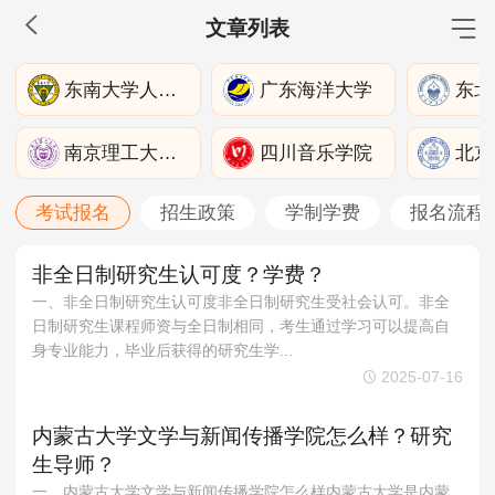
文章列表
MBA工商管理
东南大学人文学院
广东海洋大学
院校库
考试报名
招生政策
学制学费
报名流程
南京理工大学公共事务学院
四川音乐学院
考试真题
报考经验
招生简章
考试报名
招生政策
学制学费
报名流程
MEM工程管理
院校库
考试报名
招生政策
学制学费
报名流程
非全日制研究生认可度？学费？
考试真题
一、非全日制研究生认可度非全日制研究生受社会认可。非全
报考经验
招生简章
日制研究生课程师资与全日制相同，考生通过学习可以提高自
身专业能力，毕业后获得的研究生学...
MPA公共管理
2025-07-16
院校库
考试报名
招生政策
学制学费
报名流程
内蒙古大学文学与新闻传播学院怎么样？研究
考试真题
报考经验
招生简章
生导师？
一、内蒙古大学文学与新闻传播学院怎么样内蒙古大学是内蒙