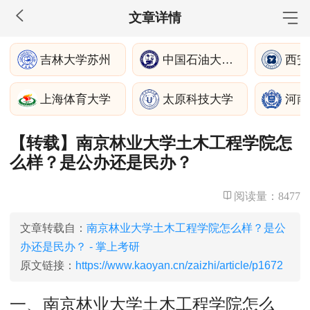
文章详情
MBA工商管理
吉林大学苏州
中国石油大学（华东）
西安
院校库
考试报名
招生政策
学制学费
报名流程
上海体育大学
太原科技大学
河南
考试真题
报考经验
招生简章
【转载】南京林业大学土木工程学院怎
MEM工程管理
么样？是公办还是民办？
院校库
考试报名
招生政策
学制学费
报名流程
考试真题
报考经验
招生简章
阅读量：
8477
MPA公共管理
文章转载自：
南京林业大学土木工程学院怎么样？是公
办还是民办？ - 掌上考研
院校库
考试报名
招生政策
学制学费
报名流程
原文链接：
https://www.kaoyan.cn/zaizhi/article/p1672
考试真题
报考经验
招生简章
一、南京林业大学土木工程学院怎么