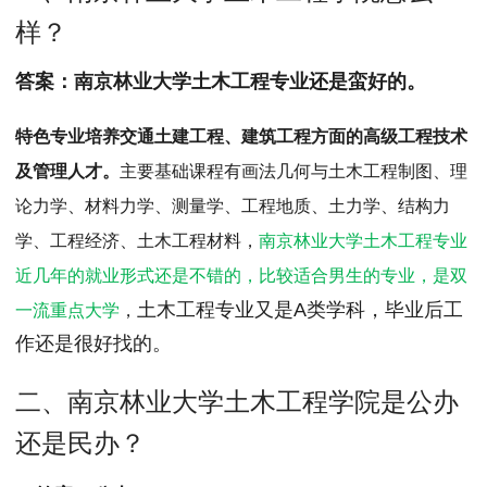
MPAcc会计专硕
样？
院校库
考试报名
招生政策
学制学费
报名流程
答案：
南京林业大学土木工程专业还是蛮好的。
考试真题
报考经验
招生简章
特色专业培养交通土建工程、建筑工程方面的高级工程技术
MTA旅游管理
及管理人才。
主要基础课程有画法几何与土木工程制图、理
院校库
考试报名
招生政策
学制学费
报名流程
论力学、材料力学、测量学、工程地质、土力学、结构力
考试真题
报考经验
招生简章
学、工程经济、土木工程材料，
南京林业大学土木工程专业
近几年的就业形式还是不错的，比较适合男生的专业，是双
土木工程专业又是A类学科，毕业后工
一流重点大学
，
作还是很好找的。
二、南京林业大学土木工程学院是公办
还是民办？