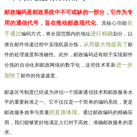
MPAcc会计专硕
邮政编码是邮政系统中不可或缺的一部分，它作为专
院校库
考试报名
招生政策
学制学费
报名流程
用的通信代号，旨在推动邮政现代化
在
。其核心功能
考试真题
报考经验
招生简章
于通过
进行精确
编码方式，将全国范围内的地址
划分，以
MTA旅游管理
从而极大地提高了
便在邮件传递过程中实现机器分拣，
邮
院校库
考试报名
招生政策
学制学费
报名流程
件的处理速度和准确性。此外，邮政编码还有助于实现邮件
考试真题
报考经验
招生简章
进一步
分拣的自动化和邮政网络的数字化，这些技术革新
加快了
邮件的传递速度。
邮递区号制度已经成为评估一个国家通信技术和邮政服务水
平的重要标准之一。它不仅仅是一个简单的编码系统，更是
的直接体现。
邮政服务效率与质量
通过邮政编码的精确应
用，我们能够更好地满足人们对于高效、准确邮政服务的需
求。