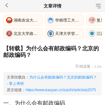
文章详情
MBA工商管理
湖南农业大学公共管理与法学学院
华南理工大学公共管理学院
院校库
考试报名
招生政策
学制学费
报名流程
北京大学政府管理学院
天津大学管理与经济学部
考试真题
报考经验
招生简章
【转载】为什么会有邮政编码？北京的
MEM工程管理
邮政编码？
院校库
考试报名
招生政策
学制学费
报名流程
考试真题
报考经验
招生简章
阅读量：
1.1w
MPA公共管理
文章转载自：
为什么会有邮政编码？北京的邮政编码？
- 掌上考研
院校库
考试报名
招生政策
学制学费
报名流程
原文链接：
https://www.kaoyan.cn/zaizhi/article/p2075
考试真题
报考经验
招生简章
一、为什么会有邮政编码