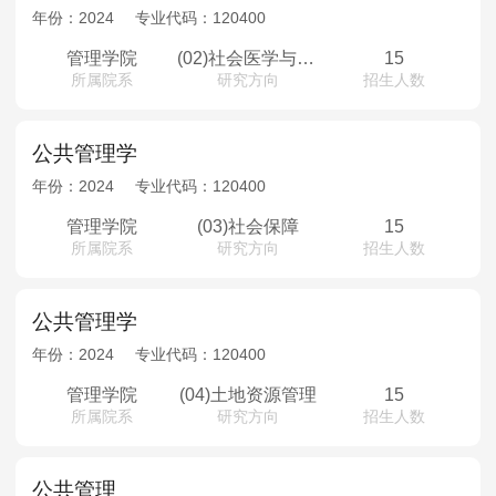
MPAcc会计专硕
年份：
2024
专业代码：
120400
院校库
考试报名
招生政策
学制学费
报名流程
管理学院
(02)社会医学与卫生事业管理
15
所属院系
研究方向
招生人数
考试真题
报考经验
招生简章
MTA旅游管理
公共管理学
年份：
2024
专业代码：
120400
院校库
考试报名
招生政策
学制学费
报名流程
考试真题
报考经验
招生简章
管理学院
(03)社会保障
15
所属院系
研究方向
招生人数
公共管理学
年份：
2024
专业代码：
120400
管理学院
(04)土地资源管理
15
所属院系
研究方向
招生人数
公共管理