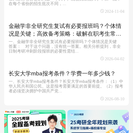
在每个省份的招生批次不同，...
2024-11-04
金融学非全研究生复试有必要报班吗？个体情
况是关键；高效备考策略：破解在职考生常见
困境
一、金融学非全研究生复试有必要报班吗？个体情况是关键
答案： 对于这个问题，没有统一答案。相关分析提到，非全
日制考研冲刺阶段报班的必要性需结...
2026-04-02
长安大学mba报考条件？学费一年多少钱？
一、长安大学mba报考条件？长安大学mba报考条件：（1）中
华人民共和国公民。这是报考需要满足的首要前提。（2）报考
者必须坚决拥护中国共产党...
2026-08-10