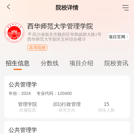
院校详情
MBA工商管理
西华师范大学管理学院
院校库
考试报名
招生政策
学制学费
报名流程
四川省南充市顺庆区华凤镇师大路1号
项目官网
西华师范大学新区文科综合楼5F
考试真题
报考经验
招生简章
高等院校
MEM工程管理
招生信息
分数线
项目介绍
院校资讯
院校库
考试报名
招生政策
学制学费
报名流程
考试真题
报考经验
招生简章
公共管理学
年份：
2024
专业代码：
120400
MPA公共管理
管理学院
(01)行政管理
15
院校库
考试报名
招生政策
学制学费
报名流程
所属院系
研究方向
招生人数
考试真题
报考经验
招生简章
公共管理学