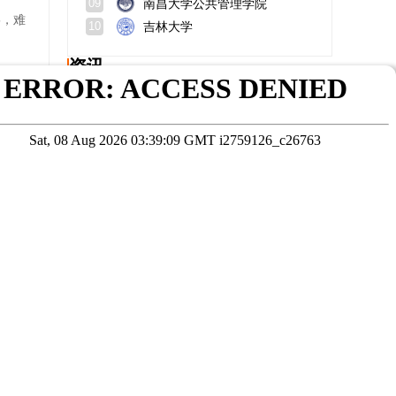
南昌大学公共管理学院
09
5，难
吉林大学
10
资讯
中国地质大学武汉研究生信息管理入口？最厉害的专业？
证，
天津医科大学在职研究生毕业获得什么证书？招生概况？
自考本科生报读在职MBA存在歧视吗？自考本科生报考在职mba攻略
中国科学技术大学非全日制研究生报考条件？报考时间？
怎么报考内蒙古民族大学公共管理在职研究生？
中外合办要出国吗？学费贵吗？
在线咨询
考试院公布为准
本站数据未经授权严禁转载，违者将依法追究责任