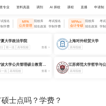
查专业
资料真题
调剂
AI 择校
课程
直播
申请制
考试报名
院校库
考试报名
院校库
考试
MPA
MPAcc
公共管理
会计专硕
学制学费
招生政策
学制学费
招生政策
学制
宁夏大学政法学院
上海对外经贸大学
11
双一流
高等院校
查看
高等院校
宁波大学公共管理硕士教育中心
双一流
高等院校
查看
高等院校
有硕士点吗？学费？