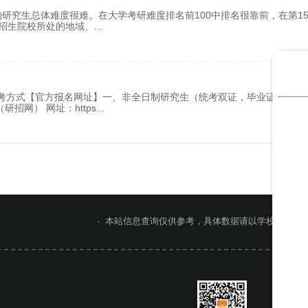
研究生总体难度很难。在大学考研难度排名前100中排名很靠前，在第1
看招生院校所处的地域、
...
方式【官方报名网址】一、非全日制研究生（统考双证，毕业证 + 学位
招网） 网址：https
...
本站信息查询仅供参考，具体数据请以学校官网或
网