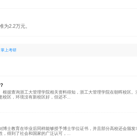
准为2.2万元。
 掌上考研
？
。根据查询浙工大管理学院相关资料得知，浙工大管理学院在朝晖校区。
老校区，环境没有新校区好，但还不
...
制博士教育在毕业后同样能够授予博士学位证书，并且部分高校还会颁发
性，得到了社会和国家的广泛认可，
...