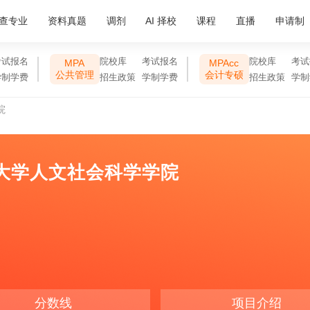
查专业
资料真题
调剂
AI 择校
课程
直播
申请制
考试报名
院校库
考试报名
院校库
考试
MPA
MPAcc
公共管理
会计专硕
学制学费
招生政策
学制学费
招生政策
学制
院
大学人文社会科学学院
分数线
项目介绍