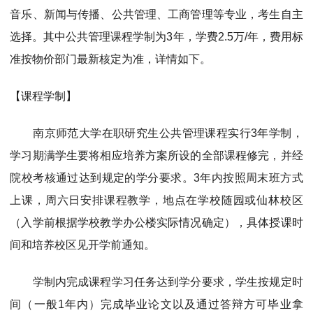
MPAcc会计专硕
音乐、新闻与传播、公共管理、工商管理等专业，考生自主
院校库
考试报名
招生政策
学制学费
报名流程
选择。其中公共管理课程学制为3年，学费2.5万/年，费用标
考试真题
报考经验
招生简章
准按物价部门最新核定为准，详情如下。
MTA旅游管理
【课程学制】
院校库
考试报名
招生政策
学制学费
报名流程
南京师范大学在职研究生公共管理课程实行3年学制，
考试真题
报考经验
招生简章
学习期满学生要将相应培养方案所设的全部课程修完，并经
院校考核通过达到规定的学分要求。3年内按照周末班方式
上课，周六日安排课程教学，地点在学校随园或仙林校区
（入学前根据学校教学办公楼实际情况确定），具体授课时
间和培养校区见开学前通知。
学制内完成课程学习任务达到学分要求，学生按规定时
间（一般1年内）完成毕业论文以及通过答辩方可毕业拿