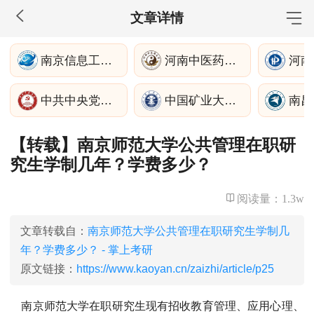
文章详情
MBA工商管理
南京信息工程大学公共管理学院
河南中医药大学
院校库
考试报名
招生政策
学制学费
报名流程
中共中央党校研究生院
中国矿业大学公共管理学院
考试真题
报考经验
招生简章
【转载】南京师范大学公共管理在职研
MEM工程管理
究生学制几年？学费多少？
院校库
考试报名
招生政策
学制学费
报名流程
考试真题
报考经验
招生简章
阅读量：
1.3w
MPA公共管理
文章转载自：
南京师范大学公共管理在职研究生学制几
年？学费多少？ - 掌上考研
院校库
考试报名
招生政策
学制学费
报名流程
原文链接：
https://www.kaoyan.cn/zaizhi/article/p25
考试真题
报考经验
招生简章
南京师范大学在职研究生现有招收教育管理、应用心理、