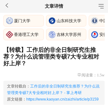
文章详情
MBA工商管理
厦门大学
山东科技大学
中国
院校库
考试报名
招生政策
学制学费
报名流程
香港理工大学
吉林大学苏州
安徽
考试真题
报考经验
招生简章
【转载】工作后的非全日制研究生推
MEM工程管理
荐？为什么说管理类专硕7大专业相对
院校库
考试报名
招生政策
学制学费
报名流程
好上岸？
考试真题
报考经验
招生简章
阅读量：
1.5w
MPA公共管理
文章转载自：
工作后的非全日制研究生推荐？为什么说
院校库
考试报名
招生政策
学制学费
报名流程
管理类专硕7大专业相对好上岸？ - 掌上考研
考试真题
报考经验
招生简章
原文链接：
https://www.kaoyan.cn/zaizhi/article/p3159