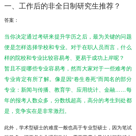
MPAcc会计专硕
一、工作后的非全日制研究生推荐？
院校库
考试报名
招生政策
学制学费
报名流程
答案：
考试真题
报考经验
招生简章
当你决定通过考研来提升学历之后，最为关键的问题
MTA旅游管理
便是怎样选择学校和专业。对于在职人员而言，什么
院校库
考试报名
招生政策
学制学费
报名流程
样的院校和专业比较容易考、更易于成功上岸呢？
考试真题
报考经验
招生简章
暂且不提哪些专业容易考，然而大家对于一些难考的
专业肯定有所了解。像是因“卷生卷死”而闻名的部分
专业：新闻与传播、教育学、应用统计、金融……每
年的报考人数众多，分数线超高，高分的考生到处都
是，竞争实在是非常激烈。
此外，学术型硕士的难度一般也高于专业型硕士，因为笔试