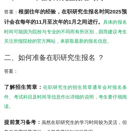
MPAcc会计专硕
根据往年的经验，在职研究生报名时间2025预
答案：
院校库
考试报名
招生政策
学制学费
报名流程
计会在每年的11月至次年的1月之间进行。
具体的报名
考试真题
报考经验
招生简章
时间可能因为院校与专业的不同而有所区别，因而建议考生
MTA旅游管理
关注所报院校的官方网站，来获取最新的报名信息。
院校库
考试报名
招生政策
学制学费
报名流程
二、如何准备在职研究生报名 ？
考试真题
报考经验
招生简章
答案：
了解招生简章：
在职研究生的招生简章通常会对报名条
件、考试科目及时间等信息作出详细的说明，考生要仔细阅
读。
提前复习备考：
虽然在职研究生的学习时间较为灵活，但