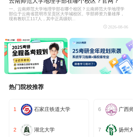
云南师范大学地理学部在哪个校区？官网？
一、云南师范大学地理学部在哪个校区？云南师范大学地理学
部位于云南省昆明市呈贡区大学城校区。学部师资力量雄厚，
现有教职工117人，其中正高级职...
2026-08-06
热门院校推荐
石家庄铁道大学
广西师
湖北大学
扬州大