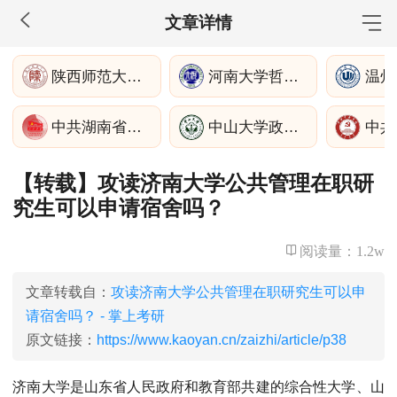
文章详情
MBA工商管理
陕西师范大学哲学与政府管理学院
河南大学哲学与公共管理学院
温州
院校库
考试报名
招生政策
学制学费
报名流程
中共湖南省委党校公共管理教研部
中山大学政治与公共事务管理学院
考试真题
报考经验
招生简章
【转载】攻读济南大学公共管理在职研
MEM工程管理
究生可以申请宿舍吗？
院校库
考试报名
招生政策
学制学费
报名流程
考试真题
报考经验
招生简章
阅读量：
1.2w
MPA公共管理
文章转载自：
攻读济南大学公共管理在职研究生可以申
请宿舍吗？ - 掌上考研
院校库
考试报名
招生政策
学制学费
报名流程
原文链接：
https://www.kaoyan.cn/zaizhi/article/p38
考试真题
报考经验
招生简章
济南大学是山东省人民政府和教育部共建的综合性大学、山