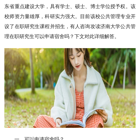
MPAcc会计专硕
东省重点建设大学，具有学士、硕士、博士学位授予权。该
院校库
考试报名
招生政策
学制学费
报名流程
校师资力量雄厚，科研实力强大。目前该校公共管理专业开
考试真题
报考经验
招生简章
设了在职研究生课程并招生，有人咨询攻读济南大学公共管
理在职研究生可以申请宿舍吗？下文对此详细解答。
MTA旅游管理
院校库
考试报名
招生政策
学制学费
报名流程
考试真题
报考经验
招生简章
一、可以申请宿舍吗？