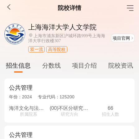
院校详情
MBA工商管理
上海海洋大学人文学院
院校库
考试报名
招生政策
学制学费
报名流程
上海市浦东新区沪城环路999号上海海
项目官网
洋大学行政楼307
考试真题
报考经验
招生简章
双一流
高等院校
MEM工程管理
招生信息
分数线
项目介绍
院校资讯
院校库
考试报名
招生政策
学制学费
报名流程
考试真题
报考经验
招生简章
公共管理
年份：
2024
专业代码：
125200
MPA公共管理
海洋文化与法律学院
(00)不区分研究方向
66
院校库
考试报名
招生政策
学制学费
报名流程
所属院系
研究方向
招生人数
考试真题
报考经验
招生简章
公共管理