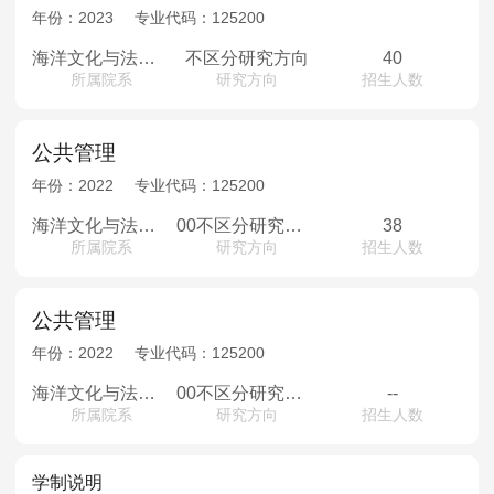
MPAcc会计专硕
年份：
2023
专业代码：
125200
院校库
考试报名
招生政策
学制学费
报名流程
海洋文化与法律学院
不区分研究方向
40
所属院系
研究方向
招生人数
考试真题
报考经验
招生简章
MTA旅游管理
公共管理
年份：
2022
专业代码：
125200
院校库
考试报名
招生政策
学制学费
报名流程
考试真题
报考经验
招生简章
海洋文化与法律学院
00不区分研究方向
38
所属院系
研究方向
招生人数
公共管理
年份：
2022
专业代码：
125200
海洋文化与法律学院
00不区分研究方向
--
所属院系
研究方向
招生人数
学制说明