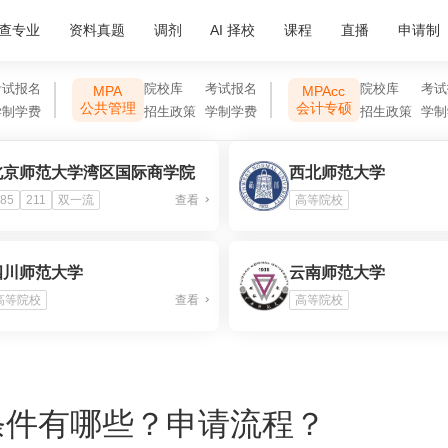
查专业
资料真题
调剂
AI 择校
课程
直播
申请制
考试报名
院校库
考试报名
院校库
考试
MPA
MPAcc
公共管理
会计专硕
学制学费
招生政策
学制学费
招生政策
学制
北京师范大学湾区国际商学院
西北师范大学
85
211
双一流
查看
高等院校
四川师范大学
云南师范大学
高等院校
查看
高等院校
条件有哪些？申请流程？