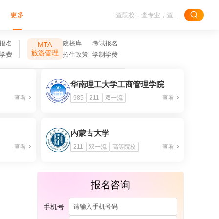
更多
报名
院校库
考试报名
MTA
旅游管理
学费
招生政策
学制学费
华南理工大学工商管理学院
查看
985
211
双一流
查看
内蒙古大学
查看
211
双一流
高等院校
查看
报名咨询
手机号