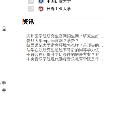
中国矿业大学
09
长春工业大学
10
资讯
，品
滨州医学院研究生官网招生网？研究生好考吗？
复旦大学mpacc官网？学费？
陕西师范大学宿舍环境怎么样？是顶尖的211吗？
法学在职研究生通过率背后的同等学力优势？热门院校同等学力项目的通过率与特色
不符合在职提升学历条件的解决方案？避坑提醒
中央音乐学院现代远程音乐教育学院是什么？远程教育本科有用吗？
在申
，并