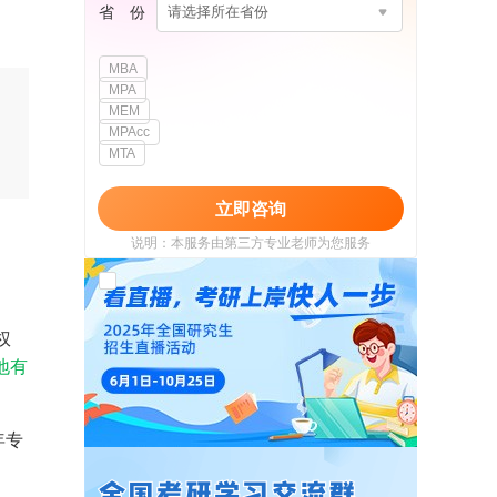
省 份
请选择所在省份
MBA
MPA
MEM
MPAcc
MTA
立即咨询
说明：本服务由第三方专业老师为您服务
我已阅读并同意
《用户政策》
和
《用户服务
使用协议》
权
地有
年专