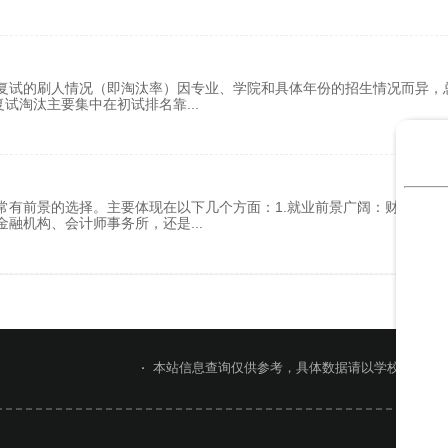
复试的刷人情况（即淘汰率）因专业、学院和具体年份的招生情况而异，
，复试淘汰主要集中在初试排名靠
...
常有前景的选择。主要体现在以下几个方面：1.就业前景广阔：财务管理
金融机构、会计师事务所，还是
...
本站信息查询仅供参考，具体数据请以学校官网或