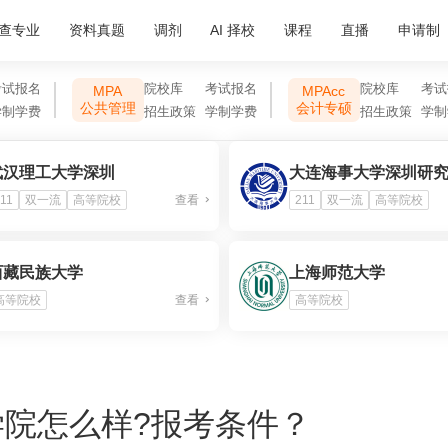
查专业
资料真题
调剂
AI 择校
课程
直播
申请制
考试报名
院校库
考试报名
院校库
考试
MPA
MPAcc
公共管理
会计专硕
学制学费
招生政策
学制学费
招生政策
学制
武汉理工大学深圳
大连海事大学深圳研
11
双一流
高等院校
查看
211
双一流
高等院校
西藏民族大学
上海师范大学
高等院校
查看
高等院校
学院怎么样?报考条件？