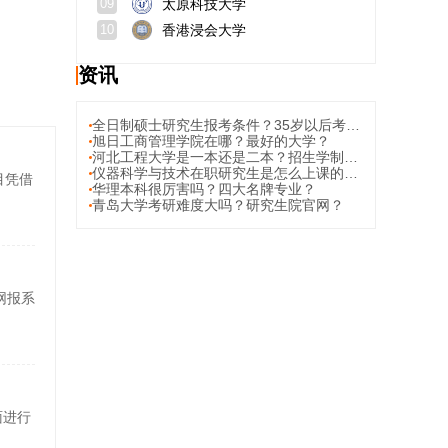
太原科技大学
09
香港浸会大学
10
资讯
全日制硕士研究生报考条件？35岁以后考研有必要吗?
旭日工商管理学院在哪？最好的大学？
河北工程大学是一本还是二本？招生学制学费？
仪器科学与技术在职研究生是怎么上课的？学习期间可以请假吗？
目凭借
华理本科很厉害吗？四大名牌专业？
青岛大学考研难度大吗？研究生院官网？
考网报系
面进行