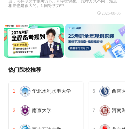
度，同样取决于报考方式，和学费类似，报考方式不同，难度
相差也是很大的。1.同等学力申...
2026-08-06
热门院校推荐
华北水利水电大学
西南大
南京大学