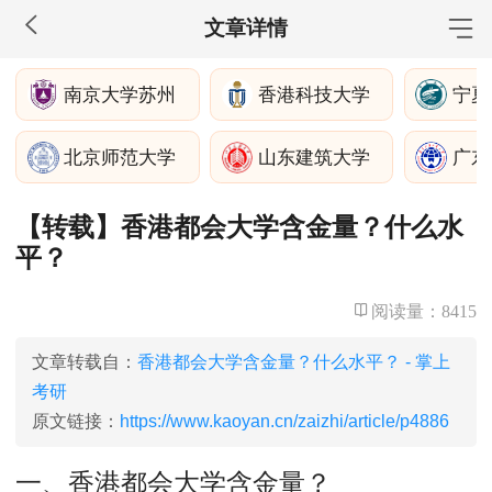
文章详情
MBA工商管理
南京大学苏州
香港科技大学
宁夏
院校库
考试报名
招生政策
学制学费
报名流程
北京师范大学
山东建筑大学
考试真题
报考经验
招生简章
【转载】香港都会大学含金量？什么水
MEM工程管理
平？
院校库
考试报名
招生政策
学制学费
报名流程
考试真题
报考经验
招生简章
阅读量：
8415
MPA公共管理
文章转载自：
香港都会大学含金量？什么水平？ - 掌上
考研
院校库
考试报名
招生政策
学制学费
报名流程
原文链接：
https://www.kaoyan.cn/zaizhi/article/p4886
考试真题
报考经验
招生简章
一、香港都会大学含金量？