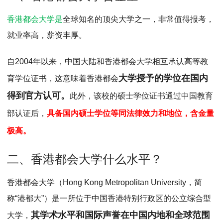
MPAcc会计专硕
香港都会大学是
全球知名的顶尖大学之一，非常值得报考，
院校库
考试报名
招生政策
学制学费
报名流程
就业率高，薪资丰厚。
考试真题
报考经验
招生简章
自2004年以来，中国大陆和香港都会大学相互承认高等教
MTA旅游管理
大学授予的学位在国内
育学位证书，这意味着香港都会
院校库
考试报名
招生政策
学制学费
报名流程
得到官方认可。
此外，
该校的硕士学位证书通过中国教育
考试真题
报考经验
招生简章
部认证后，
具备国内硕士学位等同法律效力和地位，含金量
极高。
二、香港都会大学什么水平？
香港都会大学（Hong Kong Metropolitan University，简
称“港都大”）是一所位于中国香港特别行政区的公立综合型
其学术水平和国际声誉在中国内地和全球范围
大学，